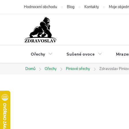
Přejít
Hodnocení obchodu
Blog
Kontakty
Moje objed
na
obsah
Ořechy
Sušené ovoce
Mraze
Domů
Ořechy
Piniové ořechy
Zdravoslav Piniov