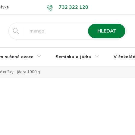
732 322 120
návka
GDPR a ochrana osobních údajů
Jak nakupovat
Obchodní
HLEDAT
m sušené ovoce
Semínka a jádra
V čokolád
é oříšky - jádra 1000 g