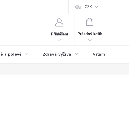
 podmínky a zpracování osobních údajů
Formulář pro odstoupení od sm
CZK
NÁKUPNÍ
KOŠÍK
Prázdný košík
Přihlášení
ě a polevě
Zdravá výživa
Vitamíny a doplň