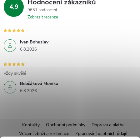
Hodnocení zákazníků
4,9
9651 hodnocení
Zobrazit recenze
Ivan Bohuslav
6.8.2026
vždy skvělé
Bebčáková Monika
6.8.2026
Z
Kontakty
Obchodní podmínky
Doprava a platba
Vrácení zboží a reklamace
Zpracování osobních údajů