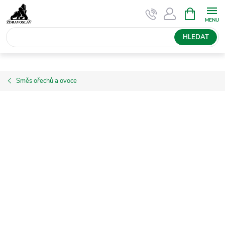
Přejít
NÁKUPNÍ
KOŠÍK
na
obsah
HLEDAT
Směs ořechů a ovoce