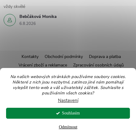
vždy skvělé
Bebčáková Monika
6.8.2026
Z
Kontakty
Obchodní podmínky
Doprava a platba
Vrácení zboží a reklamace
Zpracování osobních údajů
á
Pravidla soutěží
Affiliate program
Recepty
Na našich webových stránkách používáme soubory cookies.
Některé z nich jsou nezbytné, zatímco jiné nám pomáhají
Pro nové dodavatele
Ekologické balení
Moje objednávka
p
vylepšit tento web a váš uživatelský zážitek. Souhlasíte s
používáním všech cookies?
a
Nastavení
Copyright 2026
Zdravoslav
. Všechna práva vyhrazena.
Upravit nastavení
t
Souhlasím
cookies
Vytvořil Shoptet
Odmítnout
í