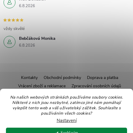
6.8.2026
vždy skvělé
Bebčáková Monika
6.8.2026
Z
Kontakty
Obchodní podmínky
Doprava a platba
Vrácení zboží a reklamace
Zpracování osobních údajů
á
Pravidla soutěží
Affiliate program
Recepty
Na našich webových stránkách používáme soubory cookies.
Některé z nich jsou nezbytné, zatímco jiné nám pomáhají
Pro nové dodavatele
Ekologické balení
Moje objednávka
p
vylepšit tento web a váš uživatelský zážitek. Souhlasíte s
používáním všech cookies?
a
Nastavení
Copyright 2026
Zdravoslav
. Všechna práva vyhrazena.
Upravit nastavení
Souhlasím