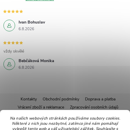
Ivan Bohuslav
6.8.2026
vždy skvělé
Bebčáková Monika
6.8.2026
Z
Kontakty
Obchodní podmínky
Doprava a platba
Vrácení zboží a reklamace
Zpracování osobních údajů
á
Pravidla soutěží
Affiliate program
Recepty
Na našich webových stránkách používáme soubory cookies.
Některé z nich jsou nezbytné, zatímco jiné nám pomáhají
Pro nové dodavatele
Ekologické balení
Moje objednávka
p
vylepšit tento web a váš uživatelský zážitek. Souhlasíte s