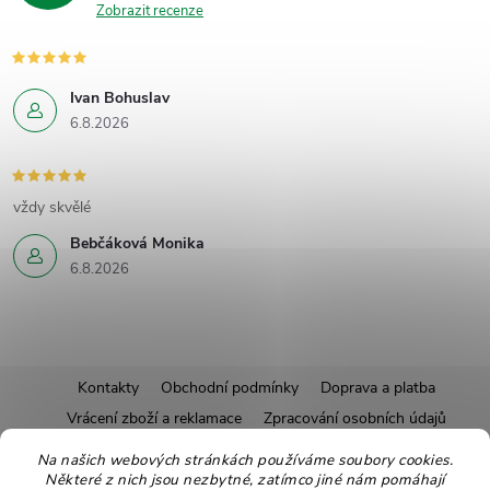
Zobrazit recenze
Ivan Bohuslav
6.8.2026
vždy skvělé
Bebčáková Monika
6.8.2026
Z
Kontakty
Obchodní podmínky
Doprava a platba
Vrácení zboží a reklamace
Zpracování osobních údajů
á
Pravidla soutěží
Affiliate program
Recepty
Na našich webových stránkách používáme soubory cookies.
Některé z nich jsou nezbytné, zatímco jiné nám pomáhají
Pro nové dodavatele
Ekologické balení
Moje objednávka