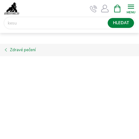
Přejít
NÁKUPNÍ
KOŠÍK
na
obsah
HLEDAT
Zdravé pečení