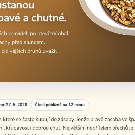
zůstanou
pavé a chutné.
ch pravidel: po otevření obal
řechy před sluncem,
citlivějších druhů zvážit
no: 27. 5. 2026
Čtení přibližně na 12 minut
y, které se často kupují do zásoby. Jenže právě zásoba ve 
ni, křupavost i dobrou chuť. Největším nepřítelem ořechů je v