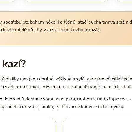
 spotřebujete během několika týdnů, stačí suchá tmavá spíž a 
adujete mleté ořechy, zvažte lednici nebo mrazák.
 kazí?
rávě díky nim jsou chutné, výživné a syté, ale zároveň citlivějš
a světlem oxidovat. Výsledkem je zatuchlá vůně, nahořklá chuť a
e do ořechů dostane voda nebo pára, mohou ztratit křupavost, sle
ný sáček u dřezu, sporáku, rychlovarné konvice nebo myčky.