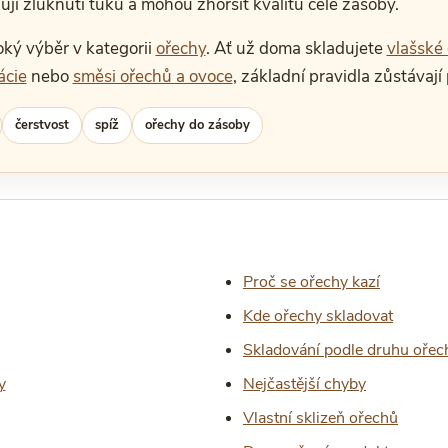
ují žluknutí tuků a mohou zhoršit kvalitu celé zásoby.
oký výběr v kategorii
ořechy
. Ať už doma skladujete
vlašské
ácie
nebo
směsi ořechů a ovoce
, základní pravidla zůstávaj
čerstvost
spíž
ořechy do zásoby
Proč se ořechy kazí
Kde ořechy skladovat
Skladování podle druhu ořec
y
Nejčastější chyby
Vlastní sklizeň ořechů