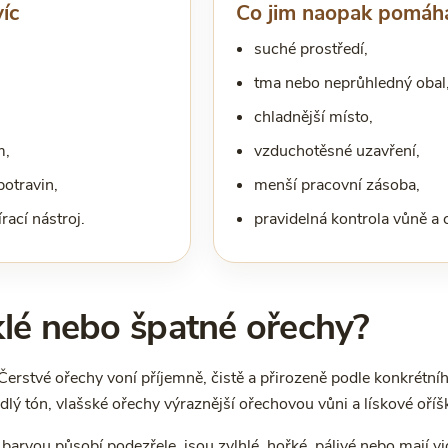
íc
Co jim naopak pomáh
suché prostředí,
tma nebo neprůhledný obal
chladnější místo,
m,
vzduchotěsné uzavření,
otravin,
menší pracovní zásoba,
ací nástroj.
pravidelná kontrola vůně a c
klé nebo špatné ořechy?
. Čerstvé ořechy voní příjemně, čistě a přirozeně podle konkrét
lý tón, vlašské ořechy výraznější ořechovou vůni a lískové oříš
arvou působí podezřele, jsou zvlhlé, hořké, pálivé nebo mají vidi