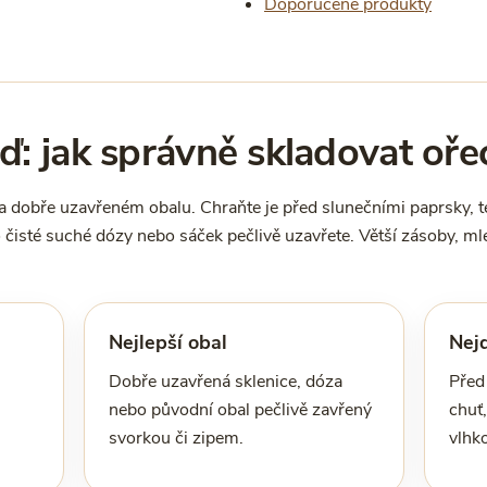
Doporučené produkty
: jak správně skladovat oře
 dobře uzavřeném obalu. Chraňte je před slunečními paprsky, te
 čisté suché dózy nebo sáček pečlivě uzavřete. Větší zásoby, mlet
Nejlepší obal
Nejd
Dobře uzavřená sklenice, dóza
Před 
nebo původní obal pečlivě zavřený
chuť
svorkou či zipem.
vlhko