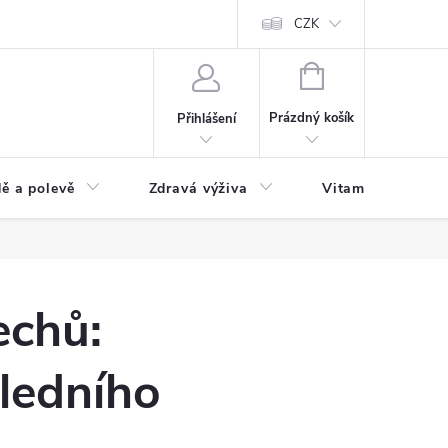
 podmínky a zpracování osobních údajů
Formulář pro odstoupení od sm
CZK
NÁKUPNÍ
KOŠÍK
Prázdný košík
Přihlášení
ě a polevě
Zdravá výživa
Vitamíny a doplň
echů:
sledního