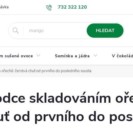
732 322 120
návka
GDPR a ochrana osobních údajů
Jak nakupovat
Obchodní
HLEDAT
m sušené ovoce
Semínka a jádra
V čokolád
ořechů: čerstvá chuť od prvního do posledního sousta
odce skladováním oř
uť od prvního do po