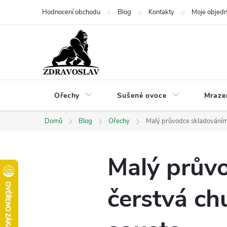
Přejít
Hodnocení obchodu
Blog
Kontakty
Moje objed
na
obsah
Ořechy
Sušené ovoce
Mraze
Domů
Blog
Ořechy
Malý průvodce skladováním 
Malý prův
čerstvá ch