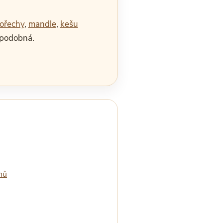
 ořechy
,
mandle
,
kešu
í podobná.
hů