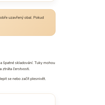
dobře uzavřený obal. Pokud
í na špatné skladování. Tuky mohou
 ztráta čerstvosti.
pit se nebo začít plesnivět.