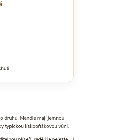
á
,
huti.
ního druhu. Mandle mají jemnou
ky typickou lískooříškovou vůni.
telnou plíseň, raději je nejezte. U