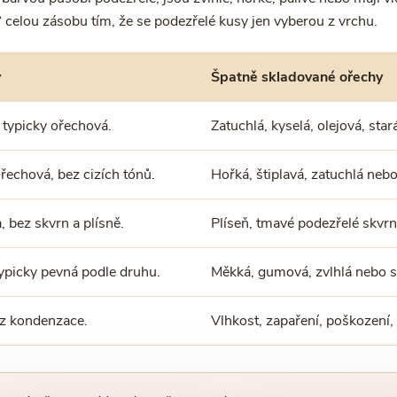
 celou zásobu tím, že se podezřelé kusy jen vyberou z vrchu.
y
Špatně skladované ořechy
, typicky ořechová.
Zatuchlá, kyselá, olejová, sta
ořechová, bez cizích tónů.
Hořká, štiplavá, zatuchlá neb
, bez skvrn a plísně.
Plíseň, tmavé podezřelé skvrn
ypicky pevná podle druhu.
Měkká, gumová, zvlhlá nebo s
ez kondenzace.
Vlhkost, zapaření, poškození, 