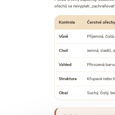
ořechů se nevyplatí „zachraňovat“
Kontrola
Čerstvé ořech
Vůně
Příjemná, čistá
Chuť
Jemná, sladší, 
Vzhled
Přirozená barva
Struktura
Křupavá nebo t
Obal
Suchý, čistý, b