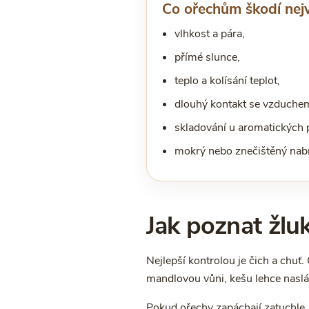
Co ořechům škodí nejv
vlhkost a pára,
přímé slunce,
teplo a kolísání teplot,
dlouhý kontakt se vzduche
skladování u aromatických p
mokrý nebo znečištěný nabír
Jak poznat žlu
Nejlepší kontrolou je čich a chuť
mandlovou vůni, kešu lehce naslád
Pokud ořechy zapáchají zatuchle, b