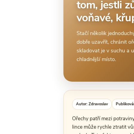
tom, jestli 
voňavé, křu
Stačí několik jednoduchý
dobře uzavřít, chránit o
skladovat je v suchu a u 
chladnější místo.
Autor: Zdravoslav
Publiková
Ořechy patří mezi potravin
lince může rychle ztratit vů