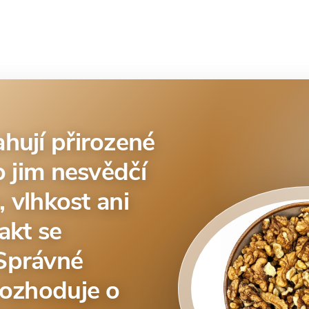
hují přirozené
o jim nesvědčí
, vlhkost ani
akt se
Správné
rozhoduje o