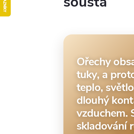
sousta
Ořechy obsa
tuky, a prot
teplo, světlo
dlouhý kont
vzduchem. 
skladování 