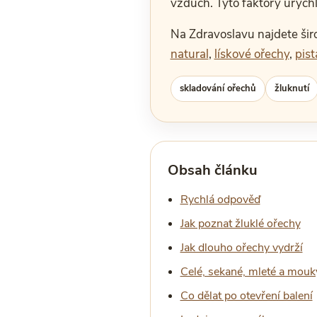
vzduch. Tyto faktory urychl
Na Zdravoslavu najdete šir
natural
,
lískové ořechy
,
pist
skladování ořechů
žluknutí
Obsah článku
Rychlá odpověď
Jak poznat žluklé ořechy
Jak dlouho ořechy vydrží
Celé, sekané, mleté a mouk
Co dělat po otevření balení