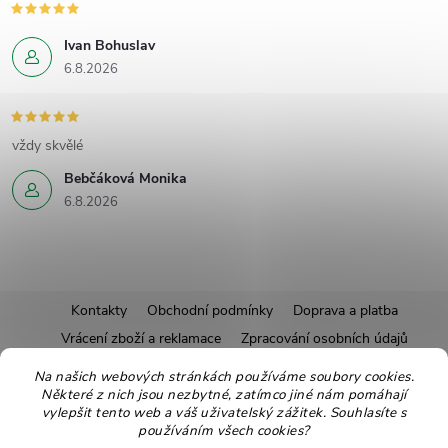
Ivan Bohuslav
6.8.2026
vždy skvělé
Bebčáková Monika
6.8.2026
Z
Kontakty
Obchodní podmínky
Doprava a platba
Vrácení zboží a reklamace
Zpracování osobních údajů
á
Pravidla soutěží
Affiliate program
Recepty
Na našich webových stránkách používáme soubory cookies.
Některé z nich jsou nezbytné, zatímco jiné nám pomáhají
Pro nové dodavatele
Ekologické balení
Moje objednávka
p
vylepšit tento web a váš uživatelský zážitek. Souhlasíte s
používáním všech cookies?