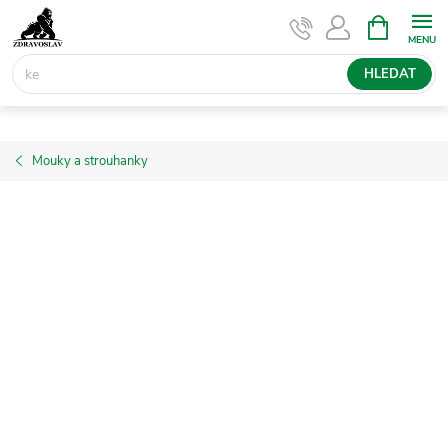
Přejít
NÁKUPNÍ
KOŠÍK
na
obsah
HLEDAT
Mouky a strouhanky