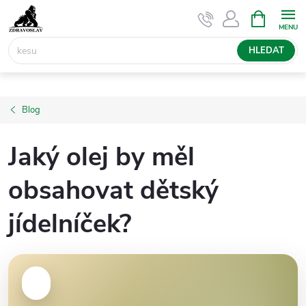
Přejít
NÁKUPNÍ
KOŠÍK
na
obsah
HLEDAT
Blog
Jaký olej by měl
obsahovat dětský
jídelníček?