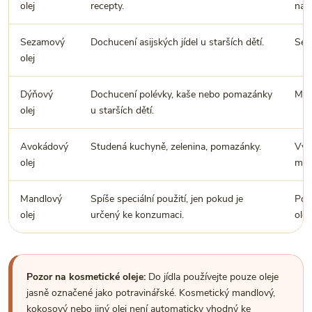
olej
recepty.
nas
Sezamový
Dochucení asijských jídel u starších dětí.
Sez
olej
Dýňový
Dochucení polévky, kaše nebo pomazánky
Má 
olej
u starších dětí.
Avokádový
Studená kuchyně, zelenina, pomazánky.
Vybí
olej
mno
Mandlový
Spíše speciální použití, jen pokud je
Poz
olej
určený ke konzumaci.
olej
Pozor na kosmetické oleje:
Do jídla používejte pouze oleje
jasně označené jako potravinářské. Kosmetický mandlový,
kokosový nebo jiný olej není automaticky vhodný ke