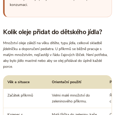
konzumaci.
Kolik oleje přidat do dětského jídla?
Množství oleje záleží na věku dítěte, typu jídla, celkové skladbě
jídelníčku a doporučení pediatra. U příkrmů se běžně pracuje s
malým množstvím, nejčastěji v řádu čajových lžiček. Není potřeba,
aby bylo jídlo mastné nebo aby se olej přidával do úplně každé
porce.
Věk a situace
Orientační použití
Pr
Začátek příkrmů
Velmi malé množství do
Řiď
zeleninového příkrmu.
cit
Kojenec s
Malá lžička do zeleniny, kaše
Ole