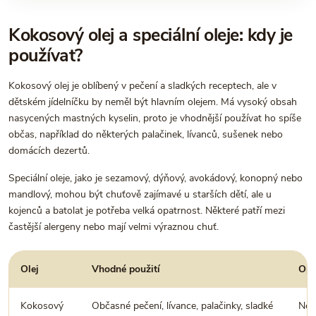
Kokosový olej a speciální oleje: kdy je
používat?
Kokosový olej je oblíbený v pečení a sladkých receptech, ale v
dětském jídelníčku by neměl být hlavním olejem. Má vysoký obsah
nasycených mastných kyselin, proto je vhodnější používat ho spíše
občas, například do některých palačinek, lívanců, sušenek nebo
domácích dezertů.
Speciální oleje, jako je sezamový, dýňový, avokádový, konopný nebo
mandlový, mohou být chuťově zajímavé u starších dětí, ale u
kojenců a batolat je potřeba velká opatrnost. Některé patří mezi
častější alergeny nebo mají velmi výraznou chuť.
Olej
Vhodné použití
Opa
Kokosový
Občasné pečení, lívance, palačinky, sladké
Nev