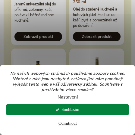
250 ml
Jemný univerzální olej do
Olej do studené kuchyně a
příkrmů, zeleniny, kaší,
hotových jídel. Hodí se do
polévek i běžné rodinné
kaší, pyré a pomazánek až
kuchyně.
po dovaření.
Zobrazit produkt
Zobrazit produkt
Na našich webových stránkách používáme soubory cookies.
Některé z nich jsou nezbytné, zatímco jiné nám pomáhají
vylepšit tento web a váš uživatelský zážitek. Souhlasíte s
používáním všech cookies?
Nastavení
Emile Noël Olej olivový
Bio Planete Olej
extra panenský BIO 500
slunečnicový BIO 500
Souhlasím
ml
ml
Olivový olej na dochucení
Slunečnicový olej lisovaný
Odmítnout
hotové zeleniny, těstovin,
za studena do studené
pomazánek, salátů a
kuchyně, zálivek,