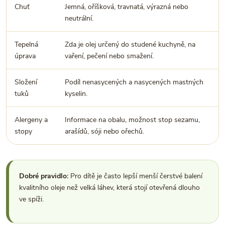
Chuť
Jemná, oříšková, travnatá, výrazná nebo
D
neutrální.
d
Tepelná
Zda je olej určený do studené kuchyně, na
L
úprava
vaření, pečení nebo smažení.
Složení
Podíl nenasycených a nasycených mastných
tuků
kyselin.
Alergeny a
Informace na obalu, možnost stop sezamu,
U
stopy
arašídů, sóji nebo ořechů.
Dobré pravidlo:
Pro dítě je často lepší menší čerstvé balení
kvalitního oleje než velká láhev, která stojí otevřená dlouho
ve spíži.