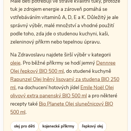
Malé děti potřebují ve stravě kvalitní tuky, protože
tuk je zdrojem energie a zároveň pomáhá se
vstřebáváním vitaminů A, D, E a K. Důležitý je ale
správný výběr, malé množství a vhodné použití
podle toho, zda jde o studenou kuchyni, kaši,
zeleninový příkrm nebo tepelnou úpravu.
Na Zdravoslavu najdete širší výběr v kategorii
oleje
. Pro běžné příkrmy se hodí jemný
Dennree
Olej řepkový BIO 500 ml
, do studené kuchyně
Rapunzel Olej lněný lisovaný za studena BIO 250
ml
, na dochucení hotových jídel
Emile Noël Olej
olivový extra panenský BIO 500 ml
a pro některé
recepty také
Bio Planete Olej slunečnicový BIO
500 ml
.
olej pro děti
kojenecké příkrmy
řepkový olej