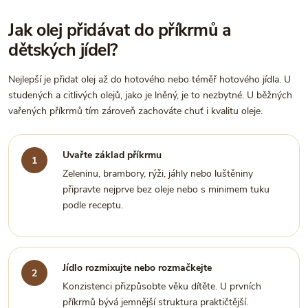
Jak olej přidávat do příkrmů a
dětských jídel?
Nejlepší je přidat olej až do hotového nebo téměř hotového jídla. U
studených a citlivých olejů, jako je lněný, je to nezbytné. U běžných
vařených příkrmů tím zároveň zachováte chuť i kvalitu oleje.
Uvařte základ příkrmu
Zeleninu, brambory, rýži, jáhly nebo luštěniny
připravte nejprve bez oleje nebo s minimem tuku
podle receptu.
Jídlo rozmixujte nebo rozmačkejte
Konzistenci přizpůsobte věku dítěte. U prvních
příkrmů bývá jemnější struktura praktičtější.