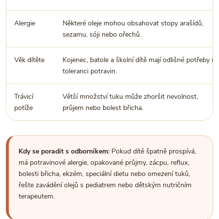
Alergie
Některé oleje mohou obsahovat stopy arašídů,
sezamu, sóji nebo ořechů.
Věk dítěte
Kojenec, batole a školní dítě mají odlišné potřeby i
toleranci potravin.
Trávicí
Větší množství tuku může zhoršit nevolnost,
potíže
průjem nebo bolest břicha.
Kdy se poradit s odborníkem:
Pokud dítě špatně prospívá,
má potravinové alergie, opakované průjmy, zácpu, reflux,
bolesti břicha, ekzém, speciální dietu nebo omezení tuků,
řešte zavádění olejů s pediatrem nebo dětským nutričním
terapeutem.