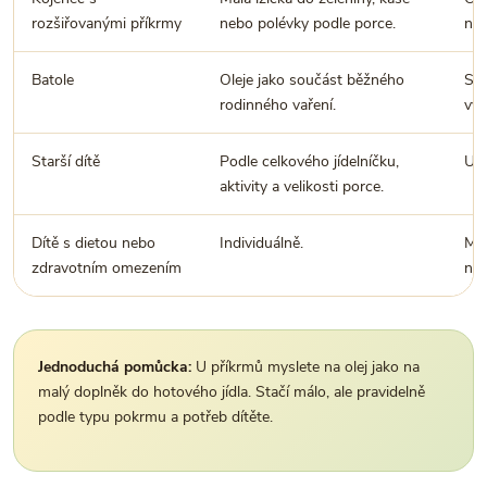
rozšiřovanými příkrmy
nebo polévky podle porce.
nep
Batole
Oleje jako součást běžného
Stř
rodinného vaření.
výr
Starší dítě
Podle celkového jídelníčku,
Učt
aktivity a velikosti porce.
Dítě s dietou nebo
Individuálně.
Mno
zdravotním omezením
nut
Jednoduchá pomůcka:
U příkrmů myslete na olej jako na
malý doplněk do hotového jídla. Stačí málo, ale pravidelně
podle typu pokrmu a potřeb dítěte.