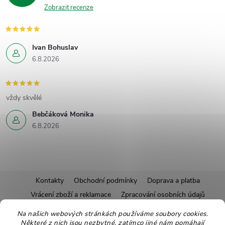
Zobrazit recenze
Ivan Bohuslav
6.8.2026
vždy skvělé
Bebčáková Monika
6.8.2026
Z
Kontakty
Obchodní podmínky
Doprava a platba
Vrácení zboží a reklamace
Zpracování osobních údajů
á
Pravidla soutěží
Affiliate program
Recepty
Na našich webových stránkách používáme soubory cookies.
Některé z nich jsou nezbytné, zatímco jiné nám pomáhají
Pro nové dodavatele
Ekologické balení
Moje objednávka