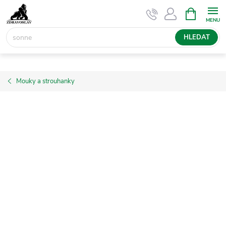
Přejít
NÁKUPNÍ
KOŠÍK
na
obsah
HLEDAT
Mouky a strouhanky