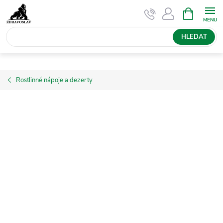
Přejít
NÁKUPNÍ
KOŠÍK
na
obsah
HLEDAT
Rostlinné nápoje a dezerty