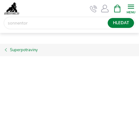
Přejít
NÁKUPNÍ
KOŠÍK
na
obsah
HLEDAT
Superpotraviny