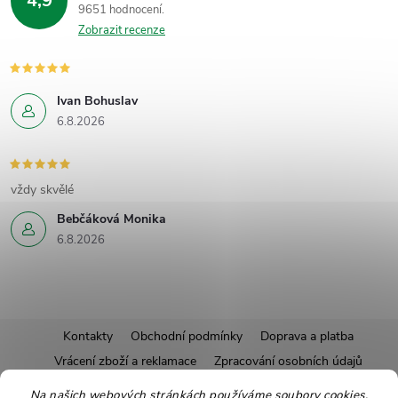
4,9
9651 hodnocení
Zobrazit recenze
Ivan Bohuslav
6.8.2026
vždy skvělé
Bebčáková Monika
6.8.2026
Z
Kontakty
Obchodní podmínky
Doprava a platba
Vrácení zboží a reklamace
Zpracování osobních údajů
á
Pravidla soutěží
Affiliate program
Recepty
Na našich webových stránkách používáme soubory cookies.