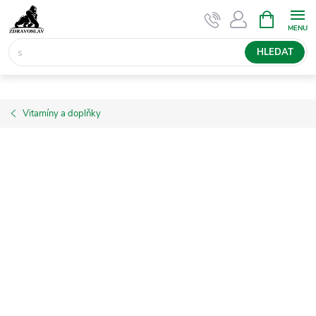
Přejít
NÁKUPNÍ
KOŠÍK
na
obsah
HLEDAT
Vitamíny a doplňky