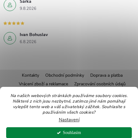
Šárka
9.8.2026
Ivan Bohuslav
6.8.2026
Z
Kontakty
Obchodní podmínky
Doprava a platba
Vrácení zboží a reklamace
Zpracování osobních údajů
á
Pravidla soutěží
Affiliate program
Recepty
Na našich webových stránkách používáme soubory cookies.
Některé z nich jsou nezbytné, zatímco jiné nám pomáhají
Pro nové dodavatele
Ekologické balení
Moje objednávka
p
vylepšit tento web a váš uživatelský zážitek. Souhlasíte s
používáním všech cookies?
a
Nastavení
Copyright 2026
Zdravoslav
. Všechna práva vyhrazena.
Upravit nastavení
Souhlasím
cookies