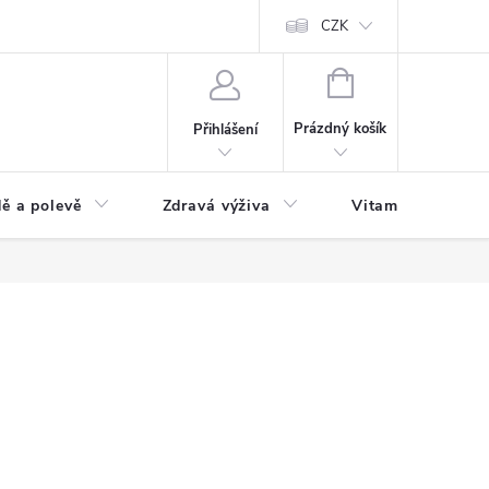
 podmínky a zpracování osobních údajů
Formulář pro odstoupení od sm
CZK
NÁKUPNÍ
KOŠÍK
Prázdný košík
Přihlášení
ě a polevě
Zdravá výživa
Vitamíny a doplň