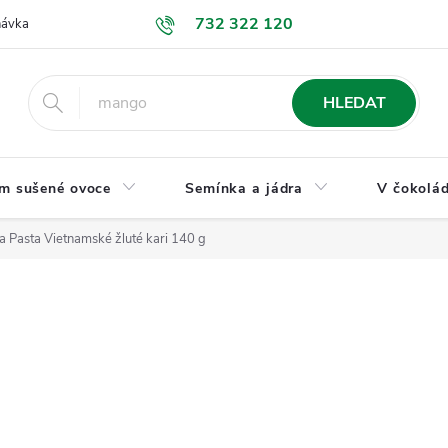
732 322 120
návka
GDPR a ochrana osobních údajů
Jak nakupovat
Obchodní
HLEDAT
m sušené ovoce
Semínka a jádra
V čokolád
na Pasta Vietnamské žluté kari 140 g