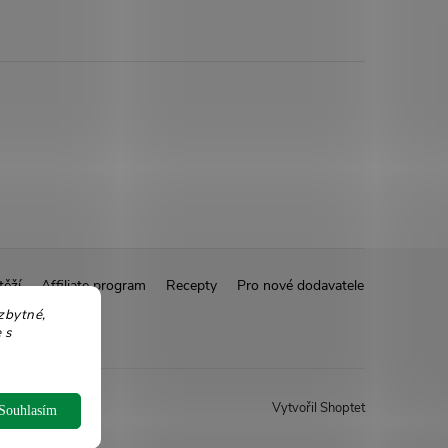
těží
Affiliate program
Recepty
Pro nové dodavatele
zbytné,
 s
Vytvořil Shoptet
Souhlasím