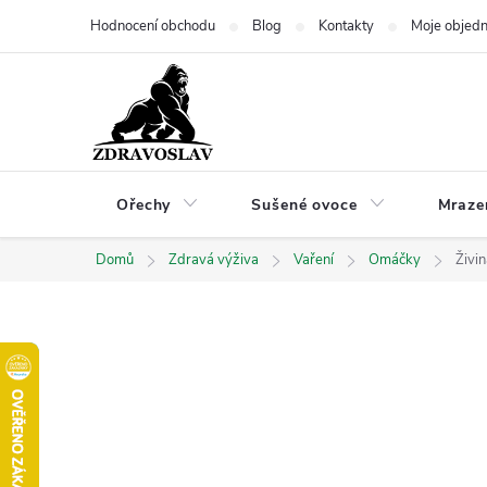
Přejít
Hodnocení obchodu
Blog
Kontakty
Moje objed
na
obsah
Ořechy
Sušené ovoce
Mraze
Domů
Zdravá výživa
Vaření
Omáčky
Živi