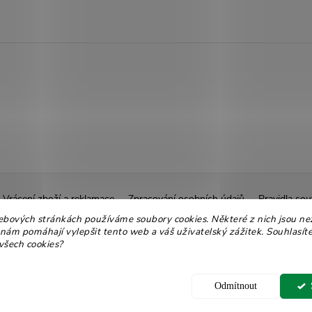
Vrácení zboží a reklamace
Zpracování osobních údajů
Pravidla sou
Ekologické balení
Moje objednávka
ebových stránkách používáme soubory cookies. Některé z nich jsou ne
 nám pomáhají vylepšit tento web a váš uživatelský zážitek. Souhlasíte
všech cookies?
 nastavení cookies
Odmítnout