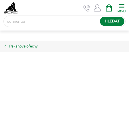
Přejít
NÁKUPNÍ
KOŠÍK
na
obsah
HLEDAT
Pekanové ořechy