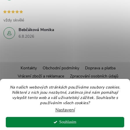
vždy skvělé
Bebčáková Monika
6.8.2026
Z
Kontakty
Obchodní podmínky
Doprava a platba
Vrácení zboží a reklamace
Zpracování osobních údajů
á
Pravidla soutěží
Affiliate program
Recepty
Na našich webových stránkách používáme soubory cookies.
Některé z nich jsou nezbytné, zatímco jiné nám pomáhají
Pro nové dodavatele
Ekologické balení
Moje objednávka
p
vylepšit tento web a váš uživatelský zážitek. Souhlasíte s
používáním všech cookies?
a
Nastavení
Copyright 2026
Zdravoslav
. Všechna práva vyhrazena.
Upravit nastavení
t
Souhlasím
cookies