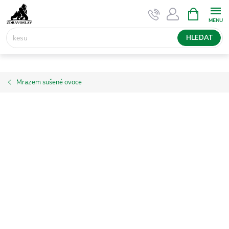
Přejít
NÁKUPNÍ
KOŠÍK
na
obsah
HLEDAT
Mrazem sušené ovoce