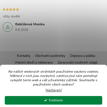
vždy skvělé
Bebčáková Monika
6.8.2026
Z
Kontakty
Obchodní podmínky
Doprava a platba
Vrácení zboží a reklamace
Zpracování osobních údajů
á
Pravidla soutěží
Affiliate program
Recepty
Na našich webových stránkách používáme soubory cookies.
Některé z nich jsou nezbytné, zatímco jiné nám pomáhají
Pro nové dodavatele
Ekologické balení
Moje objednávka
p
vylepšit tento web a váš uživatelský zážitek. Souhlasíte s
používáním všech cookies?
a
Nastavení
Copyright 2026
Zdravoslav
. Všechna práva vyhrazena.
Upravit nastavení
t
Souhlasím
cookies