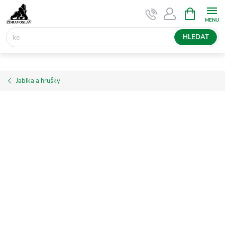
Přejít
NÁKUPNÍ
KOŠÍK
na
obsah
HLEDAT
Jablka a hrušky