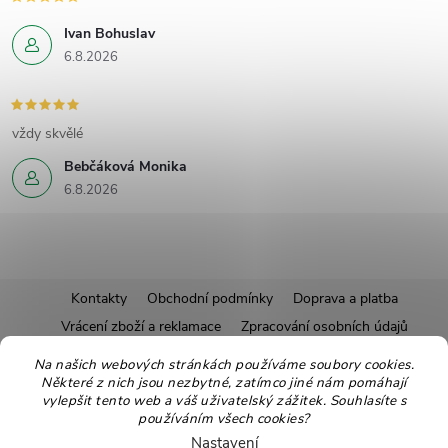
Ivan Bohuslav
6.8.2026
vždy skvělé
Bebčáková Monika
6.8.2026
Z
Kontakty
Obchodní podmínky
Doprava a platba
Vrácení zboží a reklamace
Zpracování osobních údajů
á
Pravidla soutěží
Affiliate program
Recepty
Na našich webových stránkách používáme soubory cookies.
Některé z nich jsou nezbytné, zatímco jiné nám pomáhají
Pro nové dodavatele
Ekologické balení
Moje objednávka
p
vylepšit tento web a váš uživatelský zážitek. Souhlasíte s
používáním všech cookies?
Nastavení