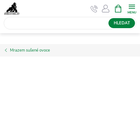
Přejít
NÁKUPNÍ
KOŠÍK
na
obsah
HLEDAT
Mrazem sušené ovoce