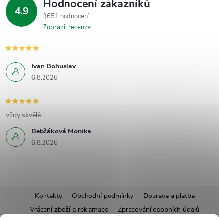
Hodnocení zákazníků
4,9
9651 hodnocení
Zobrazit recenze
Ivan Bohuslav
6.8.2026
vždy skvělé
Bebčáková Monika
6.8.2026
Z
Kontakty
Obchodní podmínky
Doprava a platba
Vrácení zboží a reklamace
Zpracování osobních údajů