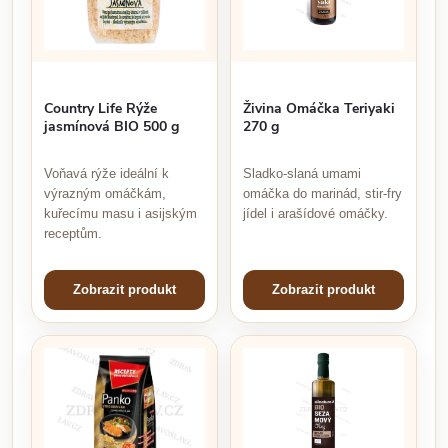
Country Life Rýže
Živina Omáčka Teriyaki
jasmínová BIO 500 g
270 g
Voňavá rýže ideální k
Sladko-slaná umami
výrazným omáčkám,
omáčka do marinád, stir-fry
kuřecímu masu i asijským
jídel i arašídové omáčky.
receptům.
Zobrazit produkt
Zobrazit produkt