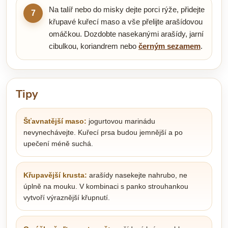
Na talíř nebo do misky dejte porci rýže, přidejte
7
křupavé kuřecí maso a vše přelijte arašídovou
omáčkou. Dozdobte nasekanými arašídy, jarní
cibulkou, koriandrem nebo
černým sezamem
.
Tipy
Šťavnatější maso:
jogurtovou marinádu
nevynechávejte. Kuřecí prsa budou jemnější a po
upečení méně suchá.
Křupavější krusta:
arašídy nasekejte nahrubo, ne
úplně na mouku. V kombinaci s panko strouhankou
vytvoří výraznější křupnutí.