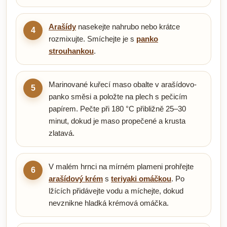
Arašídy
nasekejte nahrubo nebo krátce
4
rozmixujte. Smíchejte je s
panko
strouhankou
.
Marinované kuřecí maso obalte v arašídovo-
5
panko směsi a položte na plech s pečicím
papírem. Pečte při 180 °C přibližně 25–30
minut, dokud je maso propečené a krusta
zlatavá.
V malém hrnci na mírném plameni prohřejte
6
arašídový krém
s
teriyaki omáčkou
. Po
lžících přidávejte vodu a míchejte, dokud
nevznikne hladká krémová omáčka.