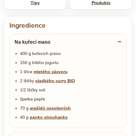
Tipy
Produkty
Ingredience
Na kuřecí maso
400 g kuřecích prsou
150 g bílého jogurtu
1 lžíce
mletého zázvoru
2 lžičky
sladkého curry BIO
1/2 lžičky soli
špetka pepře
70 g
arašídů nesolených
40 g
panko strouhanky