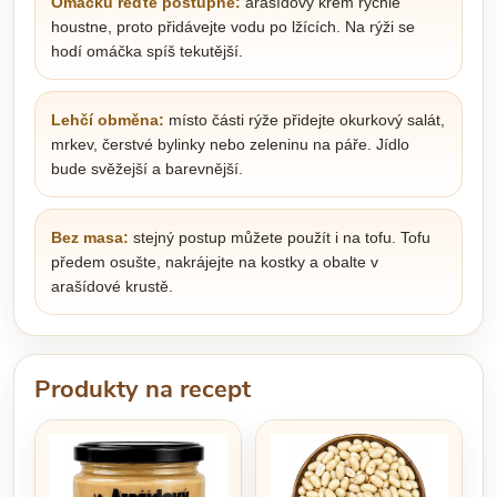
Omáčku řeďte postupně:
arašídový krém rychle
houstne, proto přidávejte vodu po lžících. Na rýži se
hodí omáčka spíš tekutější.
Lehčí obměna:
místo části rýže přidejte okurkový salát,
mrkev, čerstvé bylinky nebo zeleninu na páře. Jídlo
bude svěžejší a barevnější.
Bez masa:
stejný postup můžete použít i na tofu. Tofu
předem osušte, nakrájejte na kostky a obalte v
arašídové krustě.
Produkty na recept