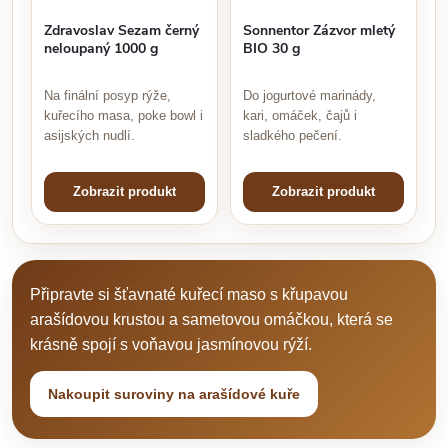
Zdravoslav Sezam černý
Sonnentor Zázvor mletý
neloupaný 1000 g
BIO 30 g
Na finální posyp rýže,
Do jogurtové marinády,
kuřecího masa, poke bowl i
kari, omáček, čajů i
asijských nudlí.
sladkého pečení.
Zobrazit produkt
Zobrazit produkt
Připravte si šťavnaté kuřecí maso s křupavou
arašídovou krustou a sametovou omáčkou, která se
krásně spojí s voňavou jasmínovou rýží.
Nakoupit suroviny na arašídové kuře