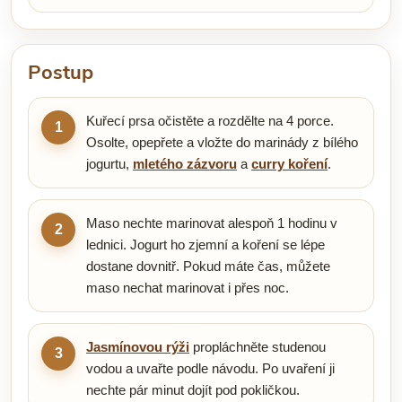
Postup
Kuřecí prsa očistěte a rozdělte na 4 porce.
1
Osolte, opepřete a vložte do marinády z bílého
jogurtu,
mletého zázvoru
a
curry koření
.
Maso nechte marinovat alespoň 1 hodinu v
2
lednici. Jogurt ho zjemní a koření se lépe
dostane dovnitř. Pokud máte čas, můžete
maso nechat marinovat i přes noc.
Jasmínovou rýži
propláchněte studenou
3
vodou a uvařte podle návodu. Po uvaření ji
nechte pár minut dojít pod pokličkou.