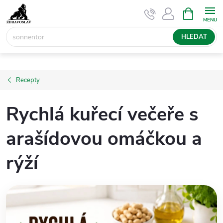
Přejít
NÁKUPNÍ
KOŠÍK
na
obsah
HLEDAT
Recepty
Rychlá kuřecí večeře s
arašídovou omáčkou a
rýží