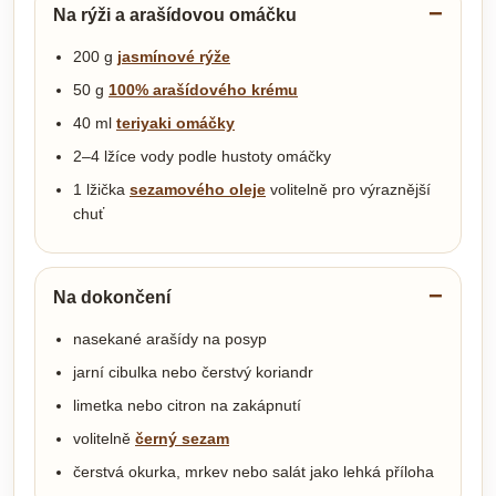
Na rýži a arašídovou omáčku
200 g
jasmínové rýže
50 g
100% arašídového krému
40 ml
teriyaki omáčky
2–4 lžíce vody podle hustoty omáčky
1 lžička
sezamového oleje
volitelně pro výraznější
chuť
Na dokončení
nasekané arašídy na posyp
jarní cibulka nebo čerstvý koriandr
limetka nebo citron na zakápnutí
volitelně
černý sezam
čerstvá okurka, mrkev nebo salát jako lehká příloha