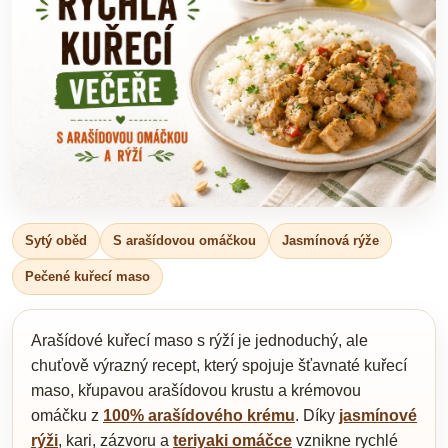
Sytý oběd
S arašídovou omáčkou
Jasmínová rýže
Pečené kuřecí maso
Arašídové kuřecí maso s rýží je jednoduchý, ale
chuťově výrazný recept, který spojuje šťavnaté kuřecí
maso, křupavou arašídovou krustu a krémovou
omáčku z
100% arašídového krému
. Díky
jasmínové
rýži
, kari, zázvoru a
teriyaki omáčce
vznikne rychlé