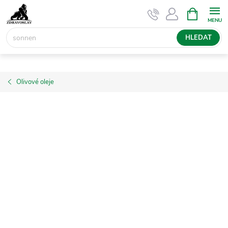
Přejít
NÁKUPNÍ
KOŠÍK
na
obsah
HLEDAT
Olivové oleje