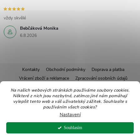
vždy skvělé
Bebčáková Monika
6.8.2026
Z
Kontakty
Obchodní podmínky
Doprava a platba
Vrácení zboží a reklamace
Zpracování osobních údajů
á
Pravidla soutěží
Affiliate program
Recepty
Na našich webových stránkách používáme soubory cookies.
Některé z nich jsou nezbytné, zatímco jiné nám pomáhají
Pro nové dodavatele
Ekologické balení
Moje objednávka
p
vylepšit tento web a váš uživatelský zážitek. Souhlasíte s
používáním všech cookies?
a
Nastavení
Copyright 2026
Zdravoslav
. Všechna práva vyhrazena.
Upravit nastavení
t
Souhlasím
cookies