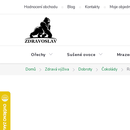
Přejít
Hodnocení obchodu
Blog
Kontakty
Moje objed
na
obsah
Ořechy
Sušené ovoce
Mraze
Domů
Zdravá výživa
Dobroty
Čokolády
R