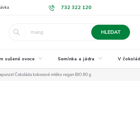
732 322 120
návka
GDPR a ochrana osobních údajů
Jak nakupovat
Obchodní
HLEDAT
m sušené ovoce
Semínka a jádra
V čokolád
apunzel Čokoláda kokosové mléko vegan BIO 80 g