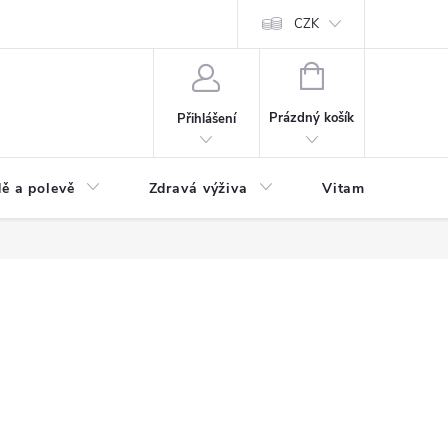
 podmínky a zpracování osobních údajů
Formulář pro odstoupení od sm
CZK
NÁKUPNÍ
KOŠÍK
Prázdný košík
Přihlášení
ě a polevě
Zdravá výživa
Vitamíny a doplň