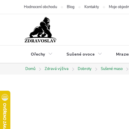
Přejít
Hodnocení obchodu
Blog
Kontakty
Moje objed
na
obsah
Ořechy
Sušené ovoce
Mraze
Domů
Zdravá výživa
Dobroty
Sušené maso