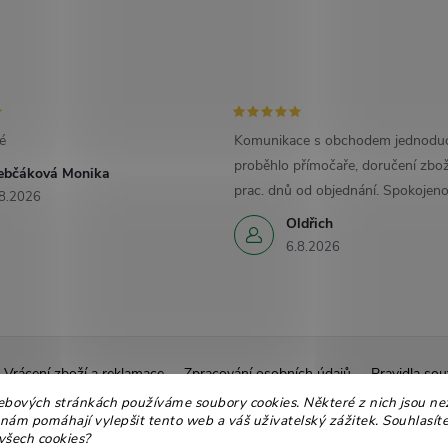
é
Komunikace s obchodem jednoduc
proběhlo přímočaře, doručení zbož
ebčáková Monika
prac. dnů od objednání. Spokojeno
8.2026
Oldřich
6.8.2026
Vrácení zboží a reklamace
Zpracování osobních údajů
Pravidla sou
Ekologické balení
Moje objednávka
ebových stránkách používáme soubory cookies. Některé z nich jsou ne
 nám pomáhají vylepšit tento web a váš uživatelský zážitek. Souhlasíte
všech cookies?