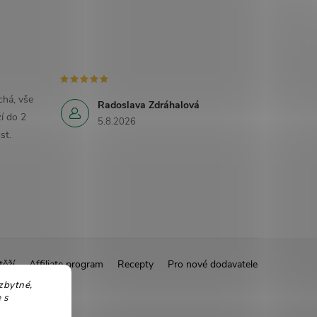
há, vše
Radoslava Zdráhalová
í do 2
5.8.2026
st.
těží
Affiliate program
Recepty
Pro nové dodavatele
zbytné,
 s