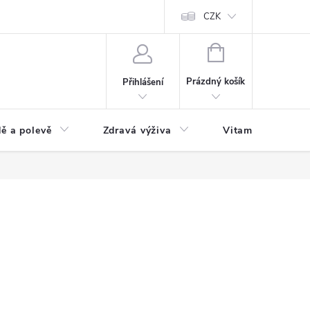
 podmínky a zpracování osobních údajů
Formulář pro odstoupení od sm
CZK
NÁKUPNÍ
KOŠÍK
Prázdný košík
Přihlášení
ě a polevě
Zdravá výživa
Vitamíny a doplň