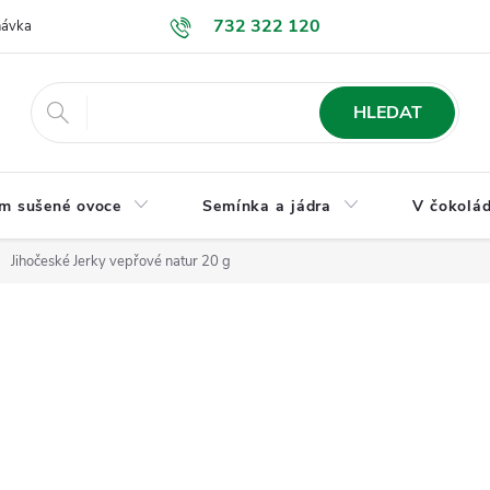
732 322 120
návka
GDPR a ochrana osobních údajů
Jak nakupovat
Obchodní
HLEDAT
m sušené ovoce
Semínka a jádra
V čokolád
Jihočeské Jerky vepřové natur 20 g