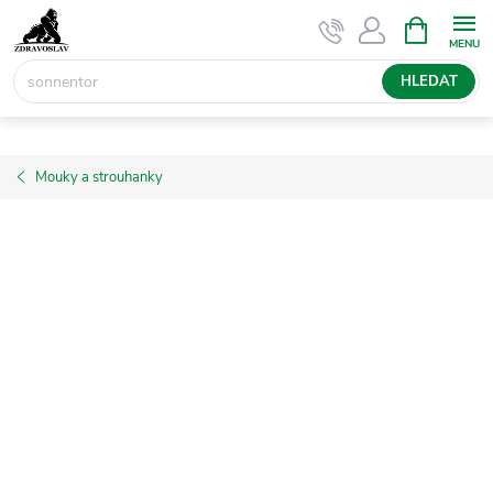
Přejít
NÁKUPNÍ
KOŠÍK
na
obsah
HLEDAT
Mouky a strouhanky