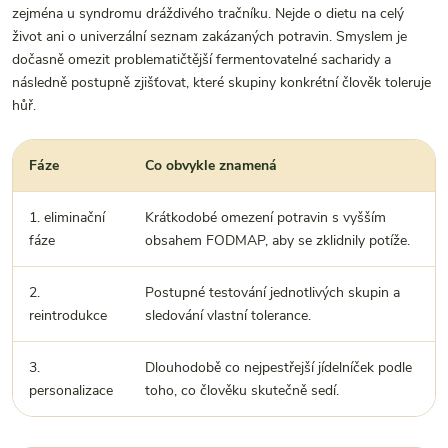
zejména u syndromu dráždivého tračníku. Nejde o dietu na celý
život ani o univerzální seznam zakázaných potravin. Smyslem je
dočasně omezit problematičtější fermentovatelné sacharidy a
následně postupně zjišťovat, které skupiny konkrétní člověk toleruje
hůř.
Fáze
Co obvykle znamená
1. eliminační
Krátkodobé omezení potravin s vyšším
fáze
obsahem FODMAP, aby se zklidnily potíže.
2.
Postupné testování jednotlivých skupin a
reintrodukce
sledování vlastní tolerance.
3.
Dlouhodobě co nejpestřejší jídelníček podle
personalizace
toho, co člověku skutečně sedí.