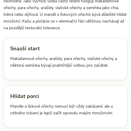
nevhodné. Jako výchozí volba často dobře fungují makadamové
ořechy, para ořechy, arašídy, vlašské ořechy a semínka jako chia,
lněná nebo dýňová. U mandlí a lískových ořechů bývá důležité hlídat
množství. Kešu a pistácie se v eliminační fázi většinou nechávají až
na pozdější testování tolerance.
Snazší start
Makadamové ořechy, arašídy, para ořechy, vlašské ořechy a
některá semínka bývají praktičtější volbou pro začátek.
Hlídat porci
Mandle a lískové ořechy nemusí být vždy zakázané, ale u
citlivého trávení je lepší začít opravdu malým množstvím.