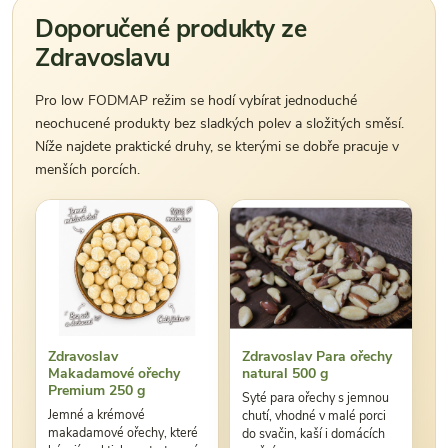
Doporučené produkty ze
Zdravoslavu
Pro low FODMAP režim se hodí vybírat jednoduché
neochucené produkty bez sladkých polev a složitých směsí.
Níže najdete praktické druhy, se kterými se dobře pracuje v
menších porcích.
Zdravoslav
Zdravoslav Para ořechy
Makadamové ořechy
natural 500 g
Premium 250 g
Syté para ořechy s jemnou
Jemné a krémové
chutí, vhodné v malé porci
makadamové ořechy, které
do svačin, kaší i domácích