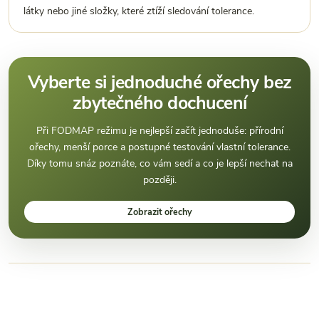
látky nebo jiné složky, které ztíží sledování tolerance.
Vyberte si jednoduché ořechy bez
zbytečného dochucení
Při FODMAP režimu je nejlepší začít jednoduše: přírodní
ořechy, menší porce a postupné testování vlastní tolerance.
Díky tomu snáz poznáte, co vám sedí a co je lepší nechat na
později.
Zobrazit ořechy