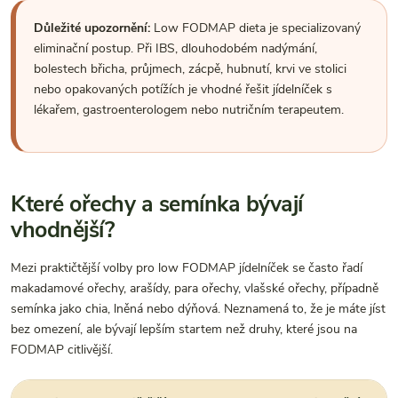
Důležité upozornění:
Low FODMAP dieta je specializovaný
eliminační postup. Při IBS, dlouhodobém nadýmání,
bolestech břicha, průjmech, zácpě, hubnutí, krvi ve stolici
nebo opakovaných potížích je vhodné řešit jídelníček s
lékařem, gastroenterologem nebo nutričním terapeutem.
Které ořechy a semínka bývají
vhodnější?
Mezi praktičtější volby pro low FODMAP jídelníček se často řadí
makadamové ořechy, arašídy, para ořechy, vlašské ořechy, případně
semínka jako chia, lněná nebo dýňová. Neznamená to, že je máte jíst
bez omezení, ale bývají lepším startem než druhy, které jsou na
FODMAP citlivější.