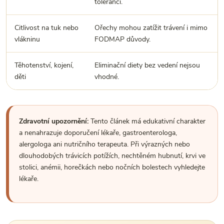
tolerancí.
Citlivost na tuk nebo
Ořechy mohou zatížit trávení i mimo
vlákninu
FODMAP důvody.
Těhotenství, kojení,
Eliminační diety bez vedení nejsou
děti
vhodné.
Zdravotní upozornění:
Tento článek má edukativní charakter
a nenahrazuje doporučení lékaře, gastroenterologa,
alergologa ani nutričního terapeuta. Při výrazných nebo
dlouhodobých trávicích potížích, nechtěném hubnutí, krvi ve
stolici, anémii, horečkách nebo nočních bolestech vyhledejte
lékaře.