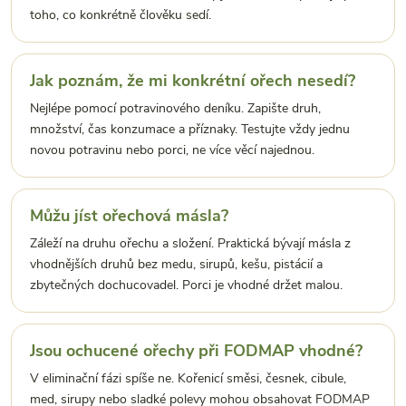
toho, co konkrétně člověku sedí.
Jak poznám, že mi konkrétní ořech nesedí?
Nejlépe pomocí potravinového deníku. Zapište druh,
množství, čas konzumace a příznaky. Testujte vždy jednu
novou potravinu nebo porci, ne více věcí najednou.
Můžu jíst ořechová másla?
Záleží na druhu ořechu a složení. Praktická bývají másla z
vhodnějších druhů bez medu, sirupů, kešu, pistácií a
zbytečných dochucovadel. Porci je vhodné držet malou.
Jsou ochucené ořechy při FODMAP vhodné?
V eliminační fázi spíše ne. Kořenicí směsi, česnek, cibule,
med, sirupy nebo sladké polevy mohou obsahovat FODMAP