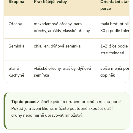
Skupina
Praktičtější volby
Orientační start
porce
Ořechy
makadamové ořechy, para
malá hrst, přibliž
ořechy, arašídy, vlašské ořechy
30 g podle tolera
Semínka
chia, len, dýňová semínka
1–2 lžíce podle d
stravitelnosti
Slaná
vlašské ořechy, arašídy, dýňová
spíše menší porce
kuchyně
semínka
doplněk
Tip do praxe:
Začněte jedním druhem ořechů a malou porcí.
Pokud je trávení klidné, můžete postupně zkoušet další
druhy nebo mírně upravovat množství.