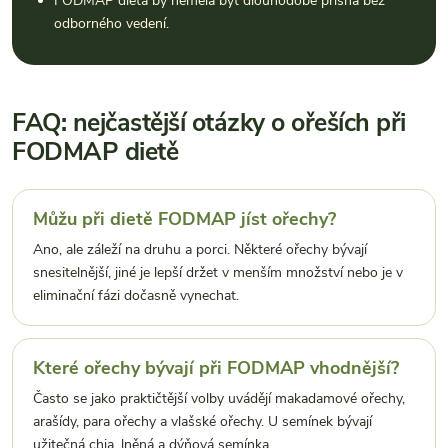
FODMAP dieta by neměla být dlouhodobě přísná bez
odborného vedení.
FAQ: nejčastější otázky o ořeších při
FODMAP dietě
Můžu při dietě FODMAP jíst ořechy?
Ano, ale záleží na druhu a porci. Některé ořechy bývají
snesitelnější, jiné je lepší držet v menším množství nebo je v
eliminační fázi dočasně vynechat.
Které ořechy bývají při FODMAP vhodnější?
Často se jako praktičtější volby uvádějí makadamové ořechy,
arašídy, para ořechy a vlašské ořechy. U semínek bývají
užitečná chia, lněná a dýňová semínka.