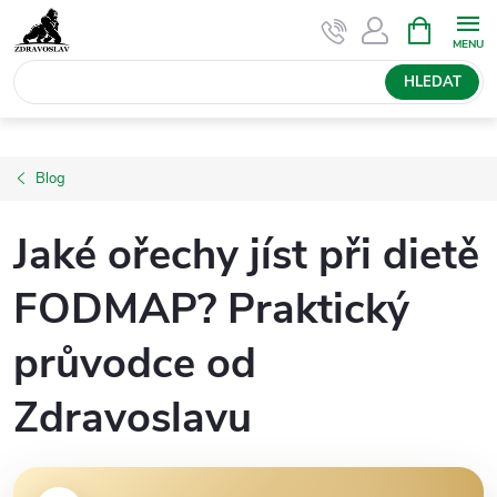
Přejít
NÁKUPNÍ
KOŠÍK
na
obsah
HLEDAT
Blog
Jaké ořechy jíst při dietě
FODMAP? Praktický
průvodce od
Zdravoslavu