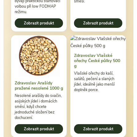
bývají praktickou startovací
směsí.
volbou při low FODMAP
režimu.
Zobrazit produkt
Zobrazit produkt
Zdravoslav Vlašské
ořechy České půlky 500
g
Vlašské ořechy do kaší,
salátů, pečení a slaných
Zdravoslav Arašídy
jídel, ideálně jako menší
pražené nesolené 1000 g
doplněk porce.
Nesolené arašídy do svačin,
asijských jídel i domácích
směsí, když chcete
jednoduché složení bez
dochucení.
Zobrazit produkt
Zobrazit produkt