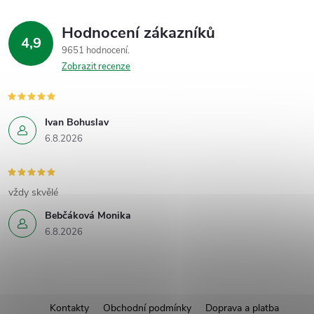
Hodnocení zákazníků
4,9
9651 hodnocení
Zobrazit recenze
Ivan Bohuslav
6.8.2026
vždy skvělé
Bebčáková Monika
6.8.2026
Z
Kontakty
Obchodní podmínky
Doprava a platba