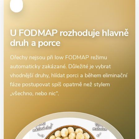
U FODMAP rozhoduje hlavně
druh a porce
Ořechy nejsou při low FODMAP režimu
automaticky zakázané. Důležité je vybrat
vhodnější druhy, hlídat porci a během eliminační
fáze postupovat spíš opatrně než stylem
„všechno, nebo nic“.