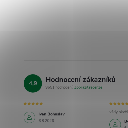
Hodnocení zákazníků
4,9
9651 hodnocení
Zobrazit recenze
vždy skvěl
Ivan Bohuslav
6.8.2026
B