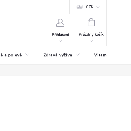
 podmínky a zpracování osobních údajů
Formulář pro odstoupení od sm
CZK
NÁKUPNÍ
KOŠÍK
Prázdný košík
Přihlášení
ě a polevě
Zdravá výživa
Vitamíny a doplň