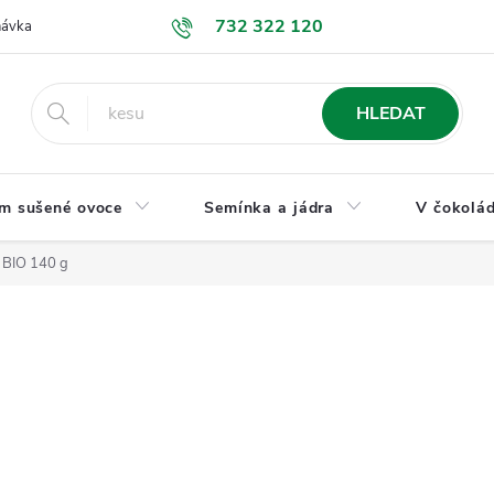
732 322 120
návka
GDPR a ochrana osobních údajů
Jak nakupovat
Obchodní
HLEDAT
m sušené ovoce
Semínka a jádra
V čokolád
vé BIO 140 g