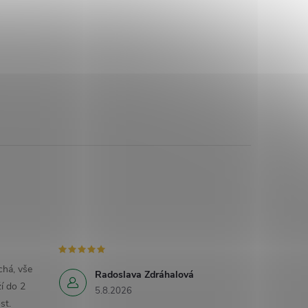
há, vše
Radoslava Zdráhalová
í do 2
5.8.2026
st.