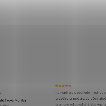
é
Komunikace s obchodem jednoduc
proběhlo přímočaře, doručení zbož
ebčáková Monika
prac. dnů od objednání. Spokojeno