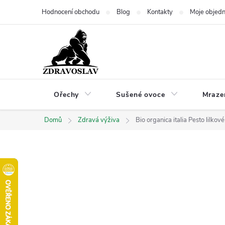
Přejít
Hodnocení obchodu
Blog
Kontakty
Moje objed
na
obsah
Ořechy
Sušené ovoce
Mraze
Domů
Zdravá výživa
Bio organica italia Pesto lilko