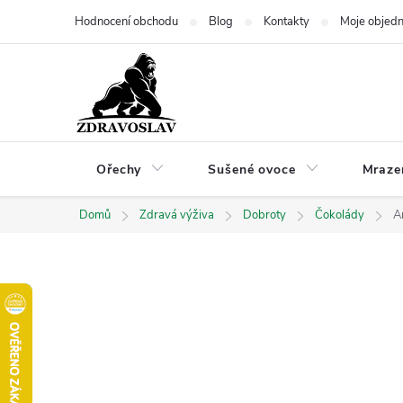
Přejít
Hodnocení obchodu
Blog
Kontakty
Moje objed
na
obsah
Ořechy
Sušené ovoce
Mraze
Domů
Zdravá výživa
Dobroty
Čokolády
A