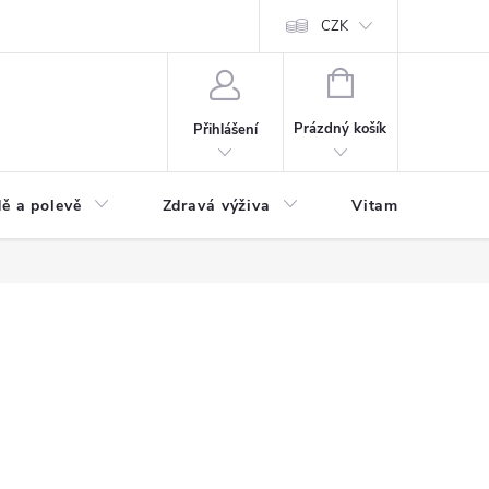
 podmínky a zpracování osobních údajů
Formulář pro odstoupení od sm
CZK
NÁKUPNÍ
KOŠÍK
Prázdný košík
Přihlášení
ě a polevě
Zdravá výživa
Vitamíny a doplň