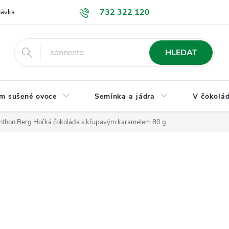
732 322 120
návka
GDPR a ochrana osobních údajů
Jak nakupovat
Obchodní
HLEDAT
m sušené ovoce
Semínka a jádra
V čokolád
nthon Berg Hořká čokoláda s křupavým karamelem 80 g