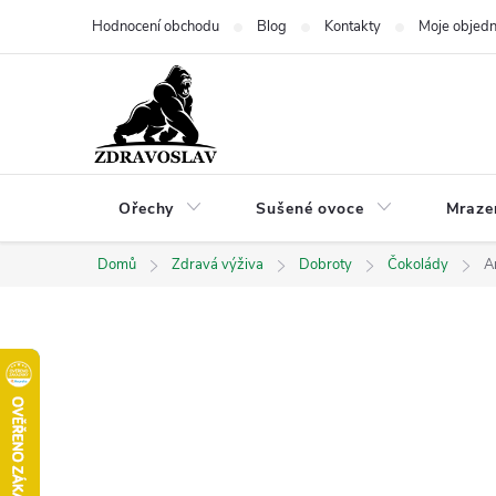
Přejít
Hodnocení obchodu
Blog
Kontakty
Moje objed
na
obsah
Ořechy
Sušené ovoce
Mraze
Domů
Zdravá výživa
Dobroty
Čokolády
A