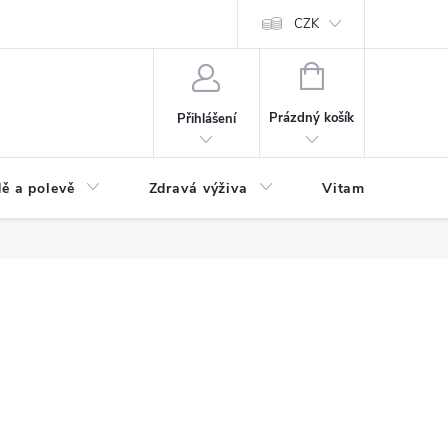
 podmínky a zpracování osobních údajů
Formulář pro odstoupení od sm
CZK
NÁKUPNÍ
KOŠÍK
Prázdný košík
Přihlášení
ě a polevě
Zdravá výživa
Vitamíny a doplň