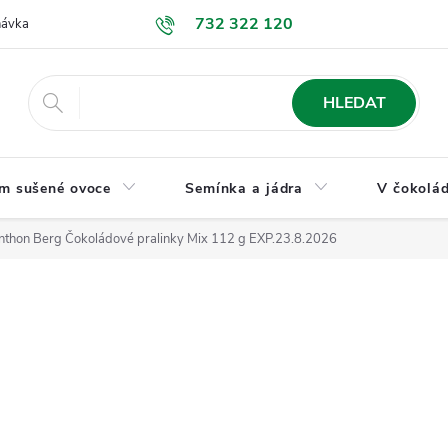
732 322 120
návka
GDPR a ochrana osobních údajů
Jak nakupovat
Obchodní
HLEDAT
m sušené ovoce
Semínka a jádra
V čokolád
nthon Berg Čokoládové pralinky Mix 112 g EXP.23.8.2026