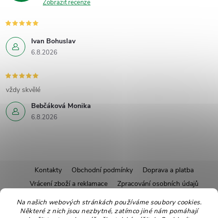
Zobrazit recenze
Ivan Bohuslav
6.8.2026
vždy skvělé
Bebčáková Monika
6.8.2026
Z
Kontakty
Obchodní podmínky
Doprava a platba
Vrácení zboží a reklamace
Zpracování osobních údajů
á
Pravidla soutěží
Affiliate program
Recepty
Na našich webových stránkách používáme soubory cookies.
Některé z nich jsou nezbytné, zatímco jiné nám pomáhají
Pro nové dodavatele
Ekologické balení
Moje objednávka