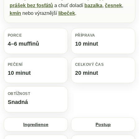
prášek bez fosfátů
a chuť doladí
bazalka
,
česnek
,
kmín
nebo výraznější
libeček
.
PORCE
PŘÍPRAVA
4–6 muffinů
10 minut
PEČENÍ
CELKOVÝ ČAS
10 minut
20 minut
OBTÍŽNOST
Snadná
Ingredience
Postup