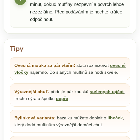
minut, dokud muffiny nezpevní a povrch lehce
nezezlátne. Před podáváním je nechte krátce
odpočinout.
Tipy
Ovesná mouka za pár vteřin:
stačí rozmixovat
ovesné
vločky
najemno. Do slaných muffinů se hodí skvěle.
Výraznější chuť:
přidejte pár kousků
sušených rajčat
,
trochu sýra a špetku
pepře
.
Bylinková varianta:
bazalku můžete doplnit o
libeček
,
který dodá muffinům výraznější domácí chuť.