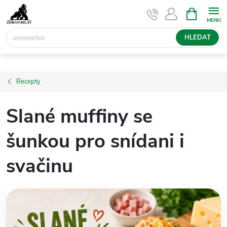
Přejít
NÁKUPNÍ
KOŠÍK
na
obsah
HLEDAT
Recepty
Slané muffiny se
šunkou pro snídani i
svačinu