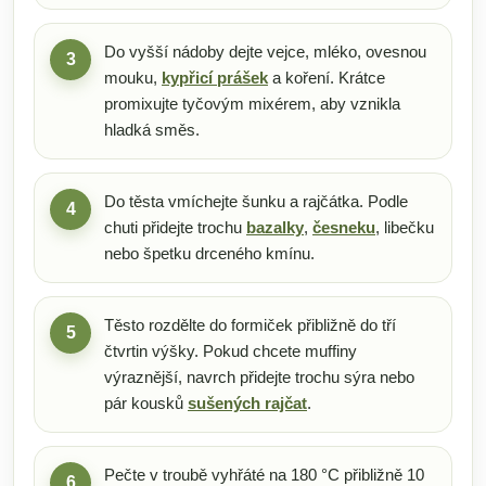
Do vyšší nádoby dejte vejce, mléko, ovesnou
3
mouku,
kypřicí prášek
a koření. Krátce
promixujte tyčovým mixérem, aby vznikla
hladká směs.
Do těsta vmíchejte šunku a rajčátka. Podle
4
chuti přidejte trochu
bazalky
,
česneku
, libečku
nebo špetku drceného kmínu.
Těsto rozdělte do formiček přibližně do tří
5
čtvrtin výšky. Pokud chcete muffiny
výraznější, navrch přidejte trochu sýra nebo
pár kousků
sušených rajčat
.
Pečte v troubě vyhřáté na 180 °C přibližně 10
6