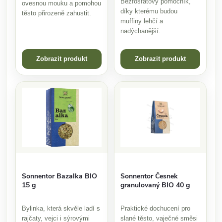
Bezfosfátový pomocník,
ovesnou mouku a pomohou
díky kterému budou
těsto přirozeně zahustit.
muffiny lehčí a
nadýchanější.
Zobrazit produkt
Zobrazit produkt
Sonnentor Bazalka BIO
Sonnentor Česnek
15 g
granulovaný BIO 40 g
Bylinka, která skvěle ladí s
Praktické dochucení pro
rajčaty, vejci i sýrovými
slané těsto, vaječné směsi