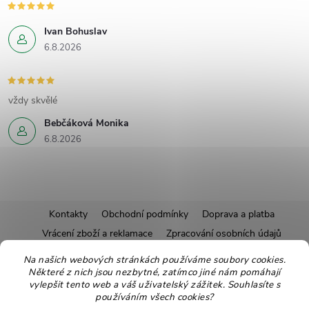
Ivan Bohuslav
6.8.2026
vždy skvělé
Bebčáková Monika
6.8.2026
Z
Kontakty
Obchodní podmínky
Doprava a platba
Vrácení zboží a reklamace
Zpracování osobních údajů
á
Pravidla soutěží
Affiliate program
Recepty
Na našich webových stránkách používáme soubory cookies.
Pro nové dodavatele
Ekologické balení
Moje objednávka
Některé z nich jsou nezbytné, zatímco jiné nám pomáhají
p
vylepšit tento web a váš uživatelský zážitek. Souhlasíte s
používáním všech cookies?