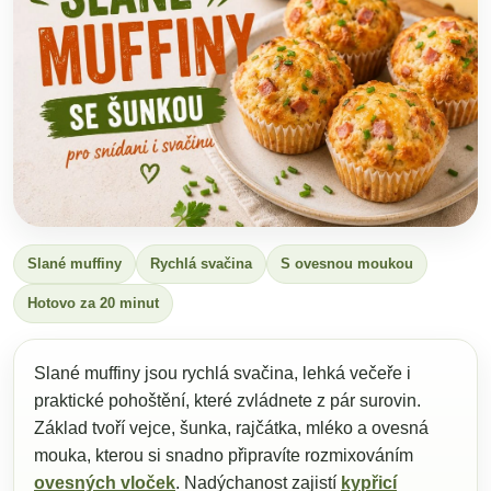
Slané muffiny
Rychlá svačina
S ovesnou moukou
Hotovo za 20 minut
Slané muffiny jsou rychlá svačina, lehká večeře i
praktické pohoštění, které zvládnete z pár surovin.
Základ tvoří vejce, šunka, rajčátka, mléko a ovesná
mouka, kterou si snadno připravíte rozmixováním
ovesných vloček
. Nadýchanost zajistí
kypřicí