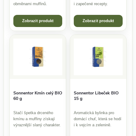
obměnami muffinů.
i zapečené recepty.
Zobrazit produkt
Zobrazit produkt
Sonnentor Kmín celý BIO
Sonnentor Libeček BIO
60 g
15 g
Stačí špetka drceného
Aromatická bylinka pro
kmínu a muffiny získají
domácí chuť, která se hodí
výraznější slaný charakter.
i k vejcím a zelenině.