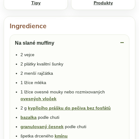
Tipy
Produkty
Ingredience
Na slané muffiny
2 vejce
2 plátky kvalitní šunky
2 menší rajčátka
1 lžíce mléka
1 lžíce ovesné mouky nebo rozmixovaných
ovesných vloček
2 g
kypřicího prášku do pečiva bez fosfátů
bazalka
podle chuti
granulovaný česnek
podle chuti
špetka drceného
kmínu