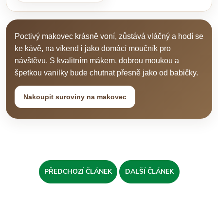
Poctivý makovec krásně voní, zůstává vláčný a hodí se
ke kávě, na víkend i jako domácí moučník pro
návštěvu. S kvalitním mákem, dobrou moukou a
špetkou vanilky bude chutnat přesně jako od babičky.
Nakoupit suroviny na makovec
PŘEDCHOZÍ ČLÁNEK
DALŠÍ ČLÁNEK