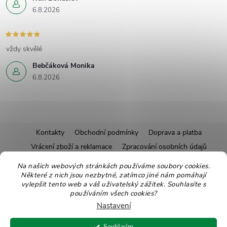
6.8.2026
vždy skvělé
Bebčáková Monika
6.8.2026
Z
Kontakty
Obchodní podmínky
Doprava a platba
Vrácení zboží a reklamace
Zpracování osobních údajů
á
Pravidla soutěží
Affiliate program
Recepty
Na našich webových stránkách používáme soubory cookies.
Některé z nich jsou nezbytné, zatímco jiné nám pomáhají
Pro nové dodavatele
Ekologické balení
Moje objednávka
p
vylepšit tento web a váš uživatelský zážitek. Souhlasíte s
používáním všech cookies?
a
Nastavení
Copyright 2026
Zdravoslav
. Všechna práva vyhrazena.
Upravit nastavení
Souhlasím