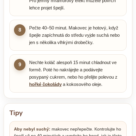
Pro jemný mramorový efekt můžete povrch
lehce projet špejlí.
Pečte 40–50 minut. Makovec je hotový, když
8
špejle zapíchnutá do středu vyjde suchá nebo
jen s několika vlhkými drobečky.
Nechte koláč alespoň 15 minut chladnout ve
9
formě. Poté ho nakrájejte a podávejte
posypaný cukrem, nebo ho přelijte polevou z
hořké čokolády
a kokosového oleje.
Tipy
Aby nebyl suchý:
makovec nepřepečte. Kontrolujte ho
špejlí už po 40 minutách a vyndejte ho hned, jak je těsto