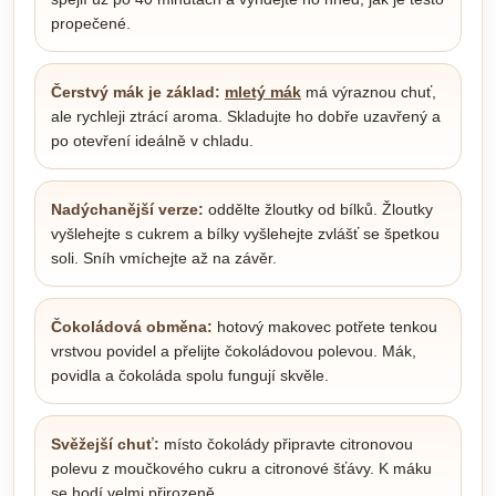
propečené.
Čerstvý mák je základ:
mletý mák
má výraznou chuť,
ale rychleji ztrácí aroma. Skladujte ho dobře uzavřený a
po otevření ideálně v chladu.
Nadýchanější verze:
oddělte žloutky od bílků. Žloutky
vyšlehejte s cukrem a bílky vyšlehejte zvlášť se špetkou
soli. Sníh vmíchejte až na závěr.
Čokoládová obměna:
hotový makovec potřete tenkou
vrstvou povidel a přelijte čokoládovou polevou. Mák,
povidla a čokoláda spolu fungují skvěle.
Svěžejší chuť:
místo čokolády připravte citronovou
polevu z moučkového cukru a citronové šťávy. K máku
se hodí velmi přirozeně.