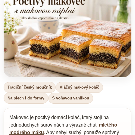
Tradiční český moučník
Vláčný makový koláč
Na plech i do formy
S voňavou vanilkou
Makovec je poctivý domácí koláč, který stojí na
jednoduchých surovinách a výrazné chuti
mletého
modrého máku
. Aby nebyl suchý, pomůže správný