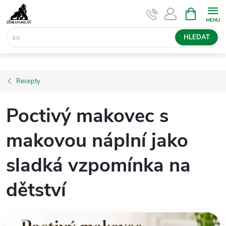
Přejít
NÁKUPNÍ
KOŠÍK
na
obsah
HLEDAT
Recepty
Poctivý makovec s
makovou náplní jako
sladká vzpomínka na
dětství