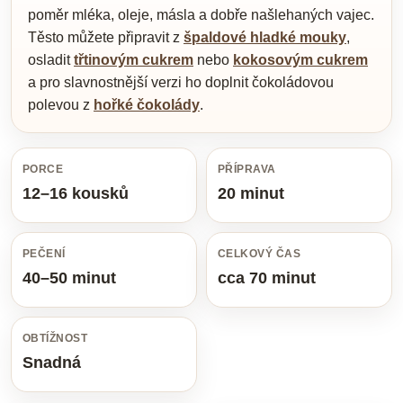
poměr mléka, oleje, másla a dobře našlehaných vajec.
Těsto můžete připravit z
špaldové hladké mouky
,
osladit
třtinovým cukrem
nebo
kokosovým cukrem
a pro slavnostnější verzi ho doplnit čokoládovou
polevou z
hořké čokolády
.
PORCE
PŘÍPRAVA
12–16 kousků
20 minut
PEČENÍ
CELKOVÝ ČAS
40–50 minut
cca 70 minut
OBTÍŽNOST
Snadná