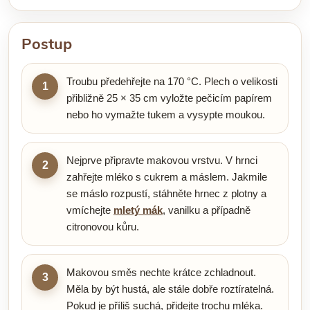
Postup
Troubu předehřejte na 170 °C. Plech o velikosti
1
přibližně 25 × 35 cm vyložte pečicím papírem
nebo ho vymažte tukem a vysypte moukou.
Nejprve připravte makovou vrstvu. V hrnci
2
zahřejte mléko s cukrem a máslem. Jakmile
se máslo rozpustí, stáhněte hrnec z plotny a
vmíchejte
mletý mák
, vanilku a případně
citronovou kůru.
Makovou směs nechte krátce zchladnout.
3
Měla by být hustá, ale stále dobře roztíratelná.
Pokud je příliš suchá, přidejte trochu mléka.