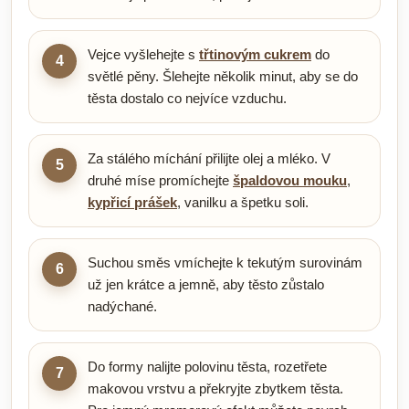
Vejce vyšlehejte s
třtinovým cukrem
do
4
světlé pěny. Šlehejte několik minut, aby se do
těsta dostalo co nejvíce vzduchu.
Za stálého míchání přilijte olej a mléko. V
5
druhé míse promíchejte
špaldovou mouku
,
kypřicí prášek
, vanilku a špetku soli.
Suchou směs vmíchejte k tekutým surovinám
6
už jen krátce a jemně, aby těsto zůstalo
nadýchané.
Do formy nalijte polovinu těsta, rozetřete
7
makovou vrstvu a překryjte zbytkem těsta.