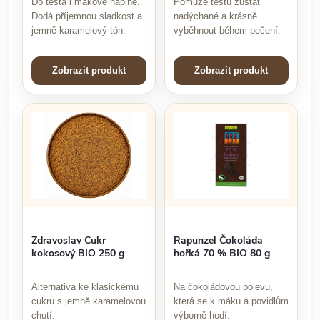
Do těsta i makové náplně.
Pomůže těstu zůstat
Dodá příjemnou sladkost a
nadýchané a krásně
jemně karamelový tón.
vyběhnout během pečení.
Zobrazit produkt
Zobrazit produkt
Zdravoslav Cukr
Rapunzel Čokoláda
kokosový BIO 250 g
hořká 70 % BIO 80 g
Alternativa ke klasickému
Na čokoládovou polevu,
cukru s jemně karamelovou
která se k máku a povidlům
chutí.
výborně hodí.