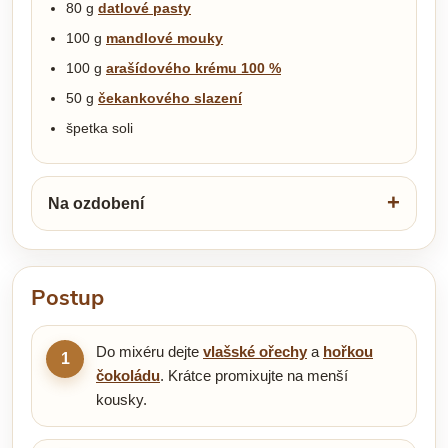
80 g
datlové pasty
100 g
mandlové mouky
100 g
arašídového krému 100 %
50 g
čekankového slazení
špetka soli
Na ozdobení
Postup
Do mixéru dejte
vlašské ořechy
a
hořkou
1
čokoládu
. Krátce promixujte na menší
kousky.