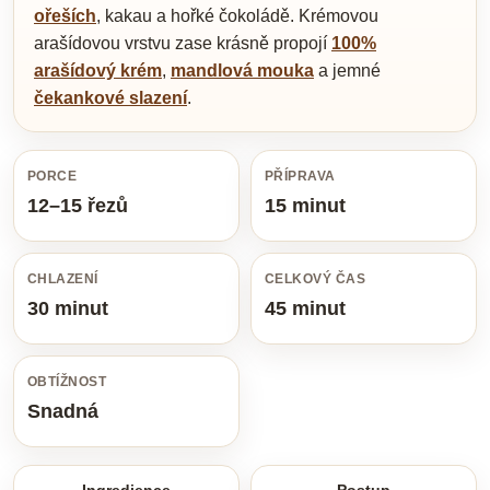
ořeších
, kakau a hořké čokoládě. Krémovou
arašídovou vrstvu zase krásně propojí
100%
arašídový krém
,
mandlová mouka
a jemné
čekankové slazení
.
PORCE
PŘÍPRAVA
12–15 řezů
15 minut
CHLAZENÍ
CELKOVÝ ČAS
30 minut
45 minut
OBTÍŽNOST
Snadná
Ingredience
Postup