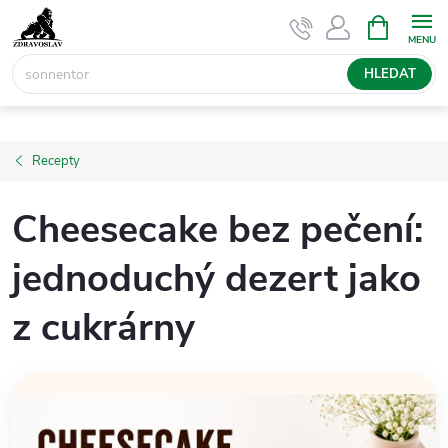
Přejít
NÁKUPNÍ
KOŠÍK
na
obsah
HLEDAT
Recepty
Cheesecake bez pečení:
jednoduchý dezert jako
z cukrárny