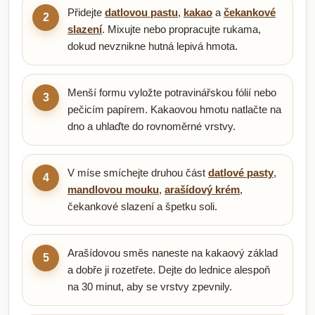
Přidejte
datlovou pastu
,
kakao
a
čekankové
2
slazení
. Mixujte nebo propracujte rukama,
dokud nevznikne hutná lepivá hmota.
Menší formu vyložte potravinářskou fólií nebo
3
pečicím papírem. Kakaovou hmotu natlačte na
dno a uhlaďte do rovnoměrné vrstvy.
V míse smíchejte druhou část
datlové pasty
,
4
mandlovou mouku
,
arašídový krém
,
čekankové slazení a špetku soli.
Arašídovou směs naneste na kakaový základ
5
a dobře ji rozetřete. Dejte do lednice alespoň
na 30 minut, aby se vrstvy zpevnily.