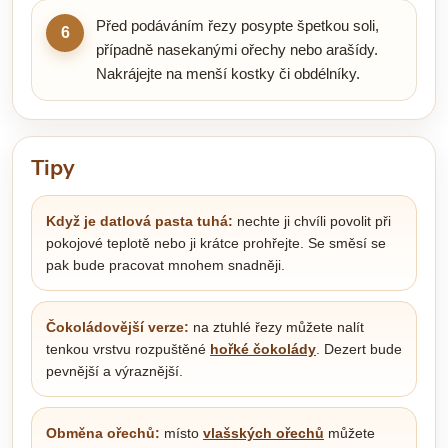
Před podáváním řezy posypte špetkou soli,
6
případně nasekanými ořechy nebo arašídy.
Nakrájejte na menší kostky či obdélníky.
Tipy
Když je datlová pasta tuhá:
nechte ji chvíli povolit při
pokojové teplotě nebo ji krátce prohřejte. Se směsí se
pak bude pracovat mnohem snadněji.
Čokoládovější verze:
na ztuhlé řezy můžete nalít
tenkou vrstvu rozpuštěné
hořké čokolády
. Dezert bude
pevnější a výraznější.
Obměna ořechů:
místo
vlašských ořechů
můžete