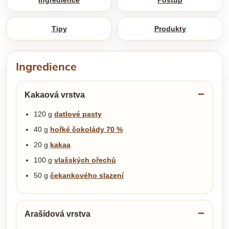
Tipy
Produkty
Ingredience
Kakaová vrstva
120 g
datlové pasty
40 g
hořké čokolády 70 %
20 g
kakaa
100 g
vlašských ořechů
50 g
čekankového slazení
Arašídová vrstva