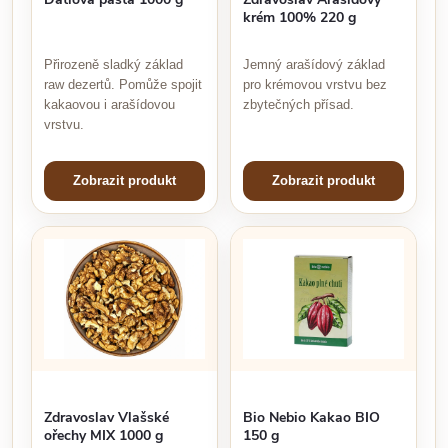
krém 100% 220 g
Přirozeně sladký základ
Jemný arašídový základ
raw dezertů. Pomůže spojit
pro krémovou vrstvu bez
kakaovou i arašídovou
zbytečných přísad.
vrstvu.
Zobrazit produkt
Zobrazit produkt
Zdravoslav Vlašské
Bio Nebio Kakao BIO
ořechy MIX 1000 g
150 g