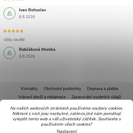
Ivan Bohuslav
6.8.2026
vždy skvělé
Bebčáková Monika
6.8.2026
Z
Kontakty
Obchodní podmínky
Doprava a platba
Vrácení zboží a reklamace
Zpracování osobních údajů
á
Pravidla soutěží
Affiliate program
Recepty
Na našich webových stránkách používáme soubory cookies.
Pro nové dodavatele
Ekologické balení
Moje objednávka
Některé z nich jsou nezbytné, zatímco jiné nám pomáhají
p
vylepšit tento web a váš uživatelský zážitek. Souhlasíte s
používáním všech cookies?
Nastavení