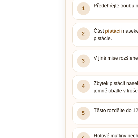
Předehřejte troubu n
1
Část
pistácií
nasekej
2
pistácie.
V jiné míse rozšlehe
3
Zbytek pistácií nase
4
jemně obalte v troše
Těsto rozdělte do 12
5
Hotové muffiny necht