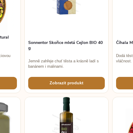
tural
Sonnentor Skořice mletá Cejlon BIO 40
Číhala M
g
ciovou
Dodá těst
Jemně zahřeje chuť těsta a krásně ladí s
vláčnost.
banánem i malinami.
Zobrazit produkt