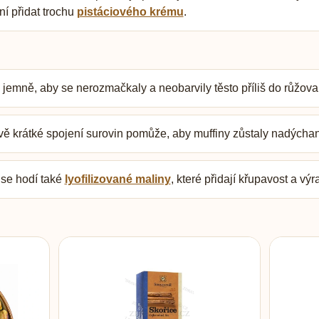
ní přidat trochu
pistáciového krému
.
jemně, aby se nerozmačkaly a neobarvily těsto příliš do růžova
ě krátké spojení surovin pomůže, aby muffiny zůstaly nadýchan
se hodí také
lyofilizované maliny
, které přidají křupavost a v