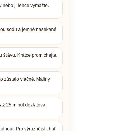
y nebo ji lehce vymažte.
dlou sodu a jemně nasekané
u šťávu. Krátce promíchejte.
to zůstalo vláčné. Maliny
až 25 minut dozlatova.
adnout. Pro výraznější chuť