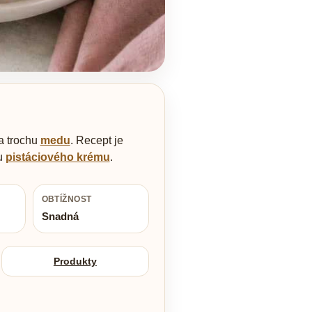
a trochu
medu
. Recept je
ou
pistáciového krému
.
OBTÍŽNOST
Snadná
Produkty