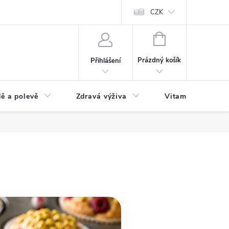
 podmínky a zpracování osobních údajů
Formulář pro odstoupení od sm
CZK
NÁKUPNÍ
KOŠÍK
Prázdný košík
Přihlášení
ě a polevě
Zdravá výživa
Vitamíny a doplň