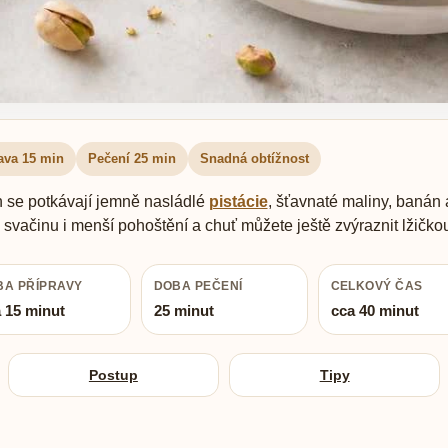
ava 15 min
Pečení 25 min
Snadná obtížnost
h se potkávají jemně nasládlé
pistácie
, šťavnaté maliny, banán 
 svačinu i menší pohoštění a chuť můžete ještě zvýraznit lžičk
BA PŘÍPRAVY
DOBA PEČENÍ
CELKOVÝ ČAS
 15 minut
25 minut
cca 40 minut
Postup
Tipy