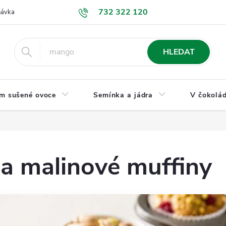
732 322 120
návka
GDPR a ochrana osobních údajů
Jak nakupovat
Obchodní
HLEDAT
m sušené ovoce
Semínka a jádra
V čokolád
 a malinové muffiny