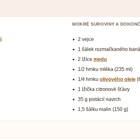
MOKRÉ SUROVINY A DOKONČ
í
2 vejce
1 šálek rozmačkaného baná
2 lžíce
medu
1/2 hrnku mléka (235 ml)
1/4 hrnku
olivového oleje
(
1 lžička citronové šťávy
35 g pistácií navrch
1,5 šálku malin (150 g)