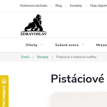
Přejít
Hodnocení obchodu
Blog
Kontakty
Moje objed
na
obsah
Ořechy
Sušené ovoce
Mraze
Domů
Recepty
Pistáciové a malinové muffiny
Pistáciové