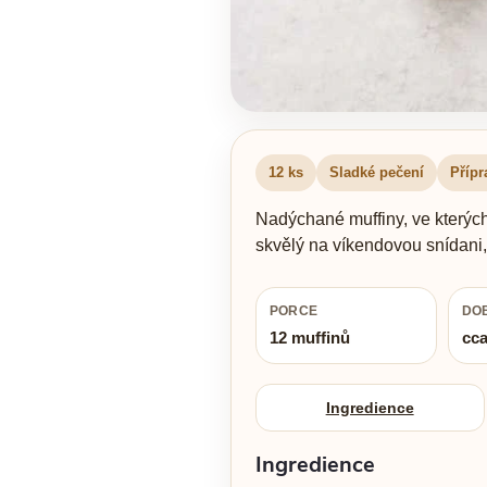
12 ks
Sladké pečení
Přípr
Nadýchané muffiny, ve kterýc
skvělý na víkendovou snídani,
PORCE
DO
12 muffinů
cca
Ingredience
Ingredience