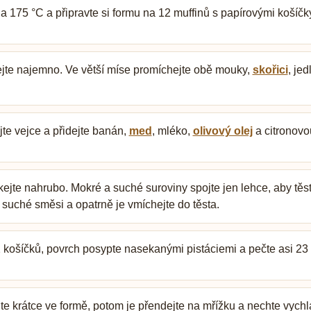
a 175 °C a připravte si formu na 12 muffinů s papírovými košíčk
te najemno. Ve větší míse promíchejte obě mouky,
skořici
, je
jte vejce a přidejte banán,
med
, mléko,
olivový olej
a citronovo
kejte nahrubo. Mokré a suché suroviny spojte jen lehce, aby těs
 suché směsi a opatrně je vmíchejte do těsta.
 košíčků, povrch posypte nasekanými pistáciemi a pečte asi 23 
e krátce ve formě, potom je přendejte na mřížku a nechte vychl