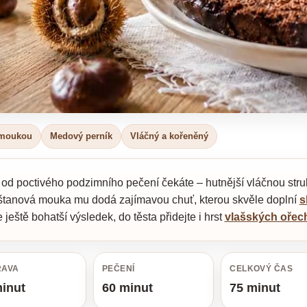
 moukou
Medový perník
Vláčný a kořeněný
od poctivého podzimního pečení čekáte – hutnější vláčnou struk
štanová mouka mu dodá zajímavou chuť, kterou skvěle doplní
s
 ještě bohatší výsledek, do těsta přidejte i hrst
vlašských ořec
RAVA
PEČENÍ
CELKOVÝ ČAS
inut
60 minut
75 minut