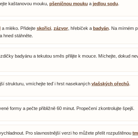
hejte kaštanovou mouku,
pšeničnou mouku
a
jedlou sodu
.
d
a mléko. Přidejte
skořici
,
zázvor
, hřebíček a
badyán
. Na mírném p
 a hned stáhněte.
zdičky badyánu a tekutou směs přilijte k mouce. Míchejte, dokud ne
í strukturu, vmíchejte teď i hrst nasekaných
vlašských ořechů
.
avené formy a pečte přibližně 60 minut. Propečení zkontrolujte špejlí.
ychladnout. Pro slavnostnější verzi ho můžete přelít rozpuštěnou
tm