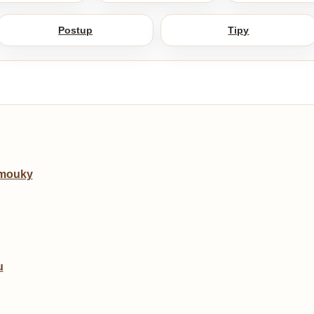
Postup
Tipy
 mouky
u