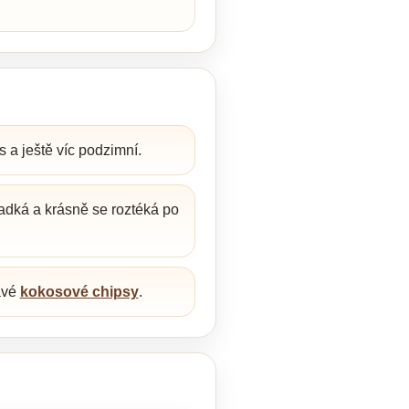
s a ještě víc podzimní.
adká a krásně se roztéká po
avé
kokosové chipsy
.