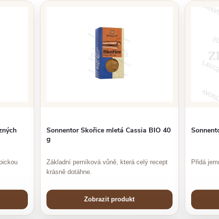
zných
Sonnentor Skořice mletá Cassia BIO 40
Sonnento
g
pickou
Základní perníková vůně, která celý recept
Přidá jem
krásně dotáhne.
Zobrazit produkt