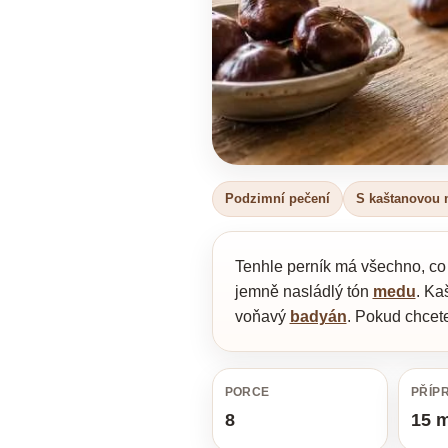
Podzimní pečení
S kaštanovou
Tenhle perník má všechno, co 
jemně nasládlý tón
medu
. Ka
voňavý
badyán
. Pokud chcete
PORCE
PŘÍP
8
15 m