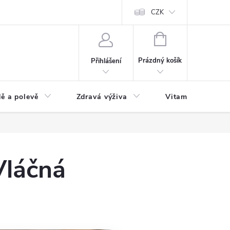
 podmínky a zpracování osobních údajů
Formulář pro odstoupení od sm
CZK
NÁKUPNÍ
KOŠÍK
Prázdný košík
Přihlášení
ě a polevě
Zdravá výživa
Vitamíny a doplň
Vláčná