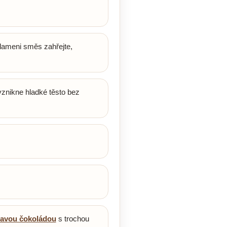
lameni směs zahřejte,
vznikne hladké těsto bez
avou čokoládou
s trochou