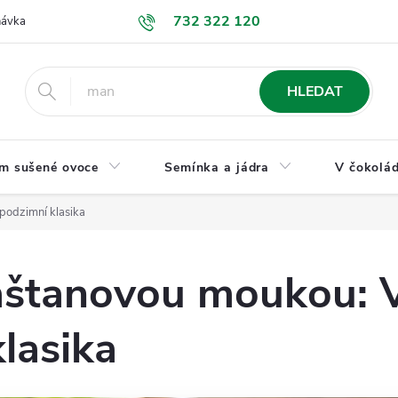
732 322 120
návka
GDPR a ochrana osobních údajů
Jak nakupovat
Obchodní
HLEDAT
m sušené ovoce
Semínka a jádra
V čokolád
podzimní klasika
kaštanovou moukou: 
lasika