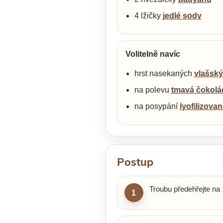
4 lžičky
jedlé sody
Volitelně navíc
hrst nasekaných
vlašsk
na polevu
tmavá čokolá
na posypání
lyofilizova
Postup
Troubu předehřejte n
1