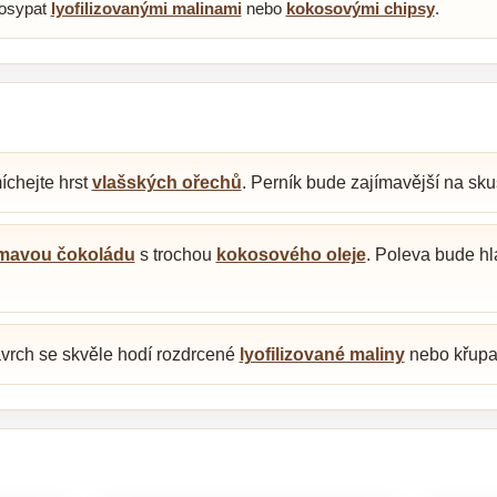
osypat
lyofilizovanými malinami
nebo
kokosovými chipsy
.
íchejte hrst
vlašských ořechů
. Perník bude zajímavější na sku
mavou čokoládu
s trochou
kokosového oleje
. Poleva bude hl
vrch se skvěle hodí rozdrcené
lyofilizované maliny
nebo křup