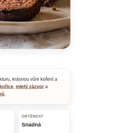
turu, krásnou vůni koření a
kořice
,
mletý zázvor
a
hů
.
OBTÍŽNOST
Snadná