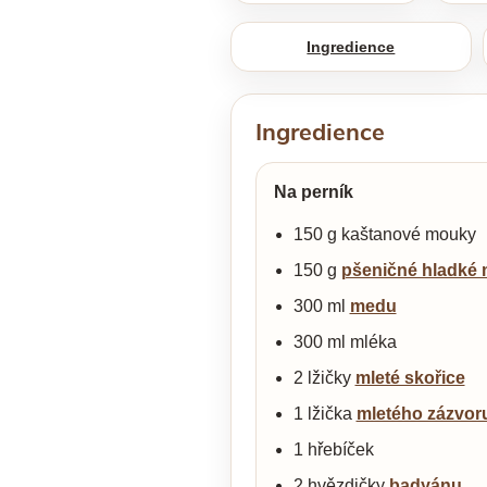
Ingredience
Ingredience
Na perník
150 g kaštanové mouky
150 g
pšeničné hladké
300 ml
medu
300 ml mléka
2 lžičky
mleté skořice
1 lžička
mletého zázvor
1 hřebíček
2 hvězdičky
badyánu