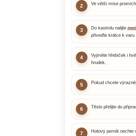
Ve větší míse promíc
2
Do kastrolu nalijte
me
3
přiveďte krátce k varu
Vyjměte hřebíček i hvě
4
hrudek.
Pokud chcete výraznějš
5
Těsto přelijte do připr
6
Hotový perník nechte v
7