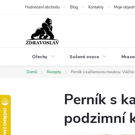
Přejít
Hodnocení obchodu
Blog
Kontakty
Moje objed
na
obsah
Ořechy
Sušené ovoce
Mraze
Domů
Recepty
Perník s kaštanovou moukou: Vláčná 
Perník s 
podzimní k