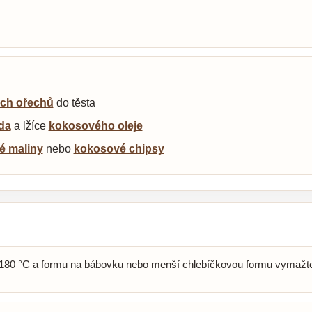
ých ořechů
do těsta
da
a lžíce
kokosového oleje
né maliny
nebo
kokosové chipsy
a 180 °C a formu na bábovku nebo menší chlebíčkovou formu vymaž