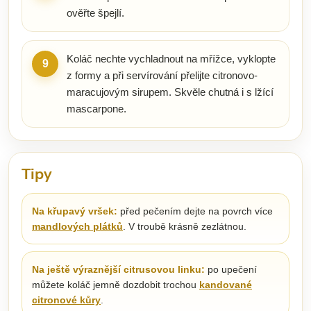
ověřte špejlí.
Koláč nechte vychladnout na mřížce, vyklopte
9
z formy a při servírování přelijte citronovo-
maracujovým sirupem. Skvěle chutná i s lžící
mascarpone.
Tipy
Na křupavý vršek:
před pečením dejte na povrch více
mandlových plátků
. V troubě krásně zezlátnou.
Na ještě výraznější citrusovou linku:
po upečení
můžete koláč jemně dozdobit trochou
kandované
citronové kůry
.