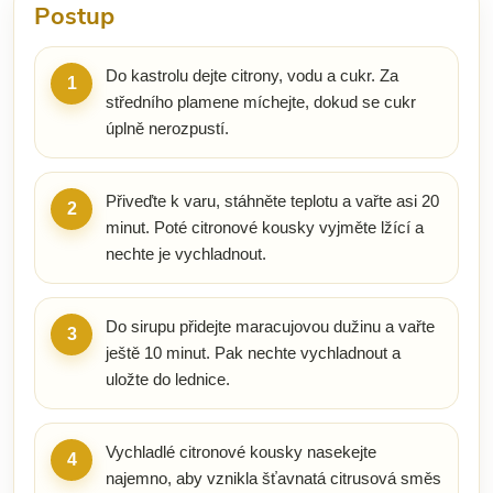
Postup
Do kastrolu dejte citrony, vodu a cukr. Za
1
středního plamene míchejte, dokud se cukr
úplně nerozpustí.
Přiveďte k varu, stáhněte teplotu a vařte asi 20
2
minut. Poté citronové kousky vyjměte lžící a
nechte je vychladnout.
Do sirupu přidejte maracujovou dužinu a vařte
3
ještě 10 minut. Pak nechte vychladnout a
uložte do lednice.
Vychladlé citronové kousky nasekejte
4
najemno, aby vznikla šťavnatá citrusová směs