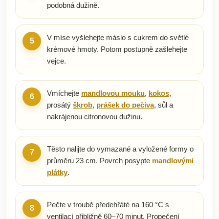
podobná dužině.
V míse vyšlehejte máslo s cukrem do světlé
5
krémové hmoty. Potom postupně zašlehejte
vejce.
Vmíchejte
mandlovou mouku
,
kokos
,
6
prosátý
škrob
,
prášek do pečiva
, sůl a
nakrájenou citronovou dužinu.
Těsto nalijte do vymazané a vyložené formy o
7
průměru 23 cm. Povrch posypte
mandlovými
plátky
.
Pečte v troubě předehřáté na 160 °C s
8
ventilací přibližně 60–70 minut. Propečení