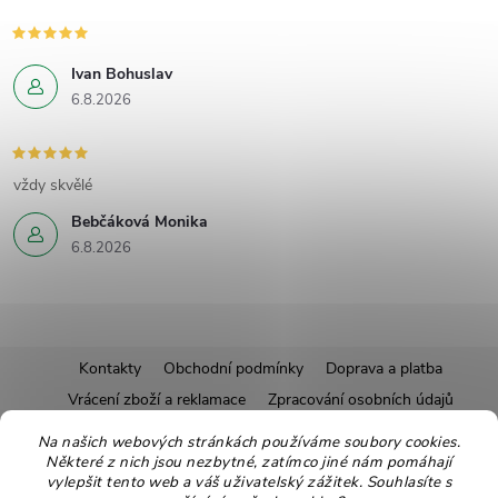
Ivan Bohuslav
6.8.2026
vždy skvělé
Bebčáková Monika
6.8.2026
Z
Kontakty
Obchodní podmínky
Doprava a platba
Vrácení zboží a reklamace
Zpracování osobních údajů
á
Pravidla soutěží
Affiliate program
Recepty
Na našich webových stránkách používáme soubory cookies.
Některé z nich jsou nezbytné, zatímco jiné nám pomáhají
Pro nové dodavatele
Ekologické balení
Moje objednávka
p
vylepšit tento web a váš uživatelský zážitek. Souhlasíte s