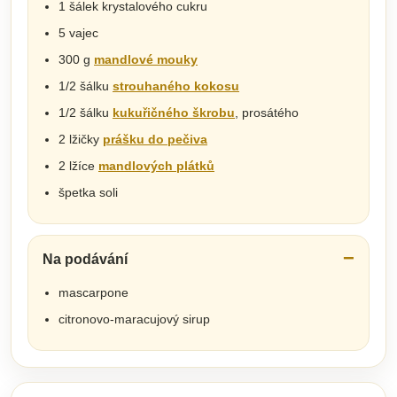
1 šálek krystalového cukru
5 vajec
300 g
mandlové mouky
1/2 šálku
strouhaného kokosu
1/2 šálku
kukuřičného škrobu
, prosátého
2 lžičky
prášku do pečiva
2 lžíce
mandlových plátků
špetka soli
Na podávání
mascarpone
citronovo-maracujový sirup