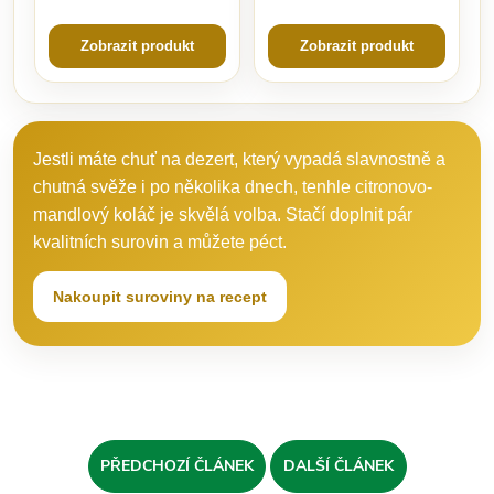
Zobrazit produkt
Zobrazit produkt
Jestli máte chuť na dezert, který vypadá slavnostně a
chutná svěže i po několika dnech, tenhle citronovo-
mandlový koláč je skvělá volba. Stačí doplnit pár
kvalitních surovin a můžete péct.
Nakoupit suroviny na recept
PŘEDCHOZÍ ČLÁNEK
DALŠÍ ČLÁNEK