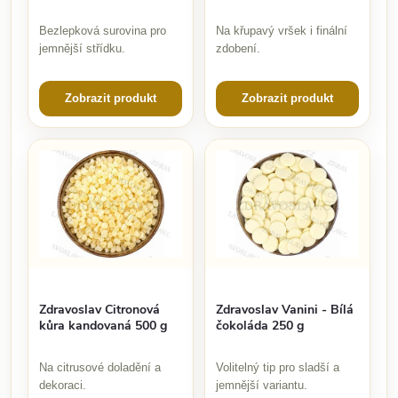
Bezlepková surovina pro
Na křupavý vršek i finální
jemnější střídku.
zdobení.
Zobrazit produkt
Zobrazit produkt
Zdravoslav Citronová
Zdravoslav Vanini - Bílá
kůra kandovaná 500 g
čokoláda 250 g
Na citrusové doladění a
Volitelný tip pro sladší a
dekoraci.
jemnější variantu.