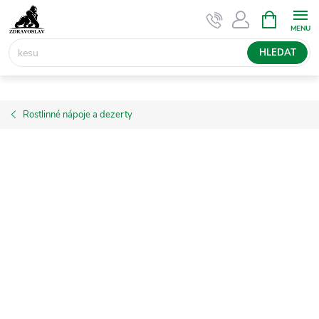
Přejít
NÁKUPNÍ
KOŠÍK
na
obsah
HLEDAT
Rostlinné nápoje a dezerty