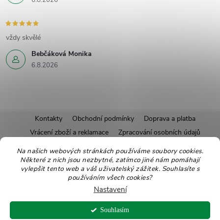
6.8.2026
vždy skvělé
Bebčáková Monika
6.8.2026
Z
Kontakty
Obchodní podmínky
Doprava a platba
Vrácení zboží a reklamace
Zpracování osobních údajů
á
Pravidla soutěží
Affiliate program
Recepty
Na našich webových stránkách používáme soubory cookies.
Některé z nich jsou nezbytné, zatímco jiné nám pomáhají
Pro nové dodavatele
Ekologické balení
Moje objednávka
p
vylepšit tento web a váš uživatelský zážitek. Souhlasíte s
používáním všech cookies?
a
Nastavení
Copyright 2026
Zdravoslav
. Všechna práva vyhrazena.
Upravit nastavení
t
Souhlasím
cookies