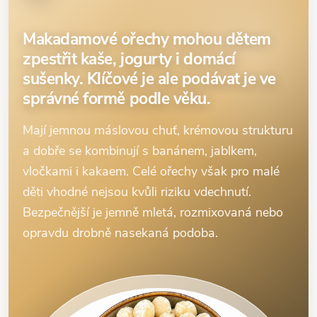
Makadamové ořechy mohou dětem
zpestřit kaše, jogurty i domácí
sušenky. Klíčové je ale podávat je ve
správné formě podle věku.
Mají jemnou máslovou chuť, krémovou strukturu
a dobře se kombinují s banánem, jablkem,
vločkami i kakaem. Celé ořechy však pro malé
děti vhodné nejsou kvůli riziku vdechnutí.
Bezpečnější je jemně mletá, rozmixovaná nebo
opravdu drobně nasekaná podoba.