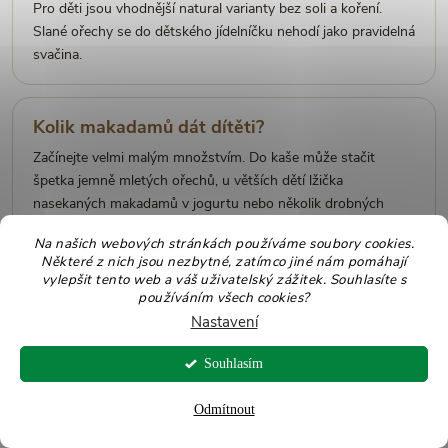
Pro děti jsou vhodnější natural varianty bez soli a koření.
Slané ořechy se do dětského jídelníčku nehodí jako pravidelná
svačina.
Kolik makadamů dát dítěti?
Začínejte velmi malým množstvím. Do kaše může stačit
špetka jemně mletých ořechů, u větších dětí lžička
nasekaných makadamů v jogurtu nebo několik drobných
kousků v pečení.
Na našich webových stránkách používáme soubory cookies.
Některé z nich jsou nezbytné, zatímco jiné nám pomáhají
vylepšit tento web a váš uživatelský zážitek. Souhlasíte s
Hodí se makadamové ořechy do dětské kaše?
používáním všech cookies?
Nastavení
Ano, pokud jsou velmi jemně namleté nebo rozmixované a
dítě danou potravinu dobře toleruje. Makadamy se hodí k
Souhlasím
banánu, jablku, vločkám, rýžové kaši i jogurtu.
Odmítnout