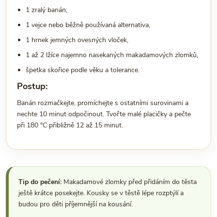
1 zralý banán,
1 vejce nebo běžně používaná alternativa,
1 hrnek jemných ovesných vloček,
1 až 2 lžíce najemno nasekaných makadamových zlomků,
špetka skořice podle věku a tolerance.
Postup:
Banán rozmačkejte, promíchejte s ostatními surovinami a
nechte 10 minut odpočinout. Tvořte malé placičky a pečte
při 180 °C přibližně 12 až 15 minut.
Tip do pečení:
Makadamové zlomky před přidáním do těsta
ještě krátce posekejte. Kousky se v těstě lépe rozptýlí a
budou pro děti příjemnější na kousání.