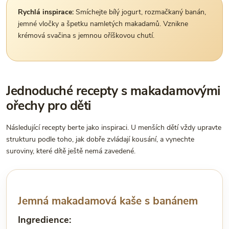
Rychlá inspirace:
Smíchejte bílý jogurt, rozmačkaný banán,
jemné vločky a špetku namletých makadamů. Vznikne
krémová svačina s jemnou oříškovou chutí.
Jednoduché recepty s makadamovými
ořechy pro děti
Následující recepty berte jako inspiraci. U menších dětí vždy upravte
strukturu podle toho, jak dobře zvládají kousání, a vynechte
suroviny, které dítě ještě nemá zavedené.
Jemná makadamová kaše s banánem
Ingredience: