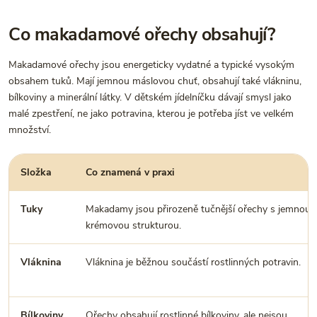
Co makadamové ořechy obsahují?
Makadamové ořechy jsou energeticky vydatné a typické vysokým
obsahem tuků. Mají jemnou máslovou chuť, obsahují také vlákninu,
bílkoviny a minerální látky. V dětském jídelníčku dávají smysl jako
malé zpestření, ne jako potravina, kterou je potřeba jíst ve velkém
množství.
Složka
Co znamená v praxi
Tuky
Makadamy jsou přirozeně tučnější ořechy s jemnou
krémovou strukturou.
Vláknina
Vláknina je běžnou součástí rostlinných potravin.
Bílkoviny
Ořechy obsahují rostlinné bílkoviny, ale nejsou