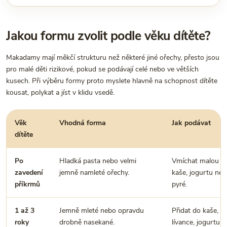
Jakou formu zvolit podle věku dítěte?
Makadamy mají měkčí strukturu než některé jiné ořechy, přesto jsou
pro malé děti rizikové, pokud se podávají celé nebo ve větších
kusech. Při výběru formy proto myslete hlavně na schopnost dítěte
kousat, polykat a jíst v klidu vsedě.
Věk
Vhodná forma
Jak podávat
dítěte
Po
Hladká pasta nebo velmi
Vmíchat malou š
zavedení
jemně namleté ořechy.
kaše, jogurtu ne
příkrmů
pyré.
1 až 3
Jemně mleté nebo opravdu
Přidat do kaše, t
roky
drobně nasekané.
lívance, jogurtu 