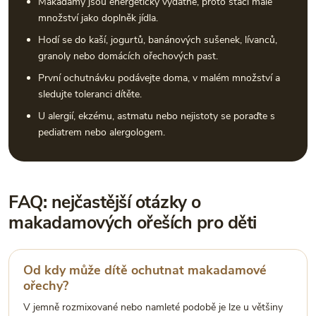
Makadamy jsou energeticky vydatné, proto stačí malé
množství jako doplněk jídla.
Hodí se do kaší, jogurtů, banánových sušenek, lívanců,
granoly nebo domácích ořechových past.
První ochutnávku podávejte doma, v malém množství a
sledujte toleranci dítěte.
U alergií, ekzému, astmatu nebo nejistoty se poraďte s
pediatrem nebo alergologem.
FAQ: nejčastější otázky o
makadamových ořeších pro děti
Od kdy může dítě ochutnat makadamové
ořechy?
V jemně rozmixované nebo namleté podobě je lze u většiny