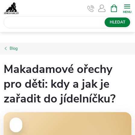
Přejít
NÁKUPNÍ
KOŠÍK
na
obsah
HLEDAT
Blog
Makadamové ořechy
pro děti: kdy a jak je
zařadit do jídelníčku?