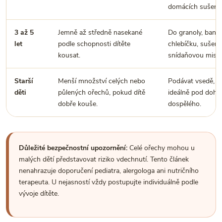
domácích sušene
3 až 5
Jemně až středně nasekané
Do granoly, ban
let
podle schopnosti dítěte
chlebíčku, sušen
kousat.
snídaňovou misk
Starší
Menší množství celých nebo
Podávat vsedě, v 
děti
půlených ořechů, pokud dítě
ideálně pod dohl
dobře kouše.
dospělého.
Důležité bezpečnostní upozornění:
Celé ořechy mohou u
malých dětí představovat riziko vdechnutí. Tento článek
nenahrazuje doporučení pediatra, alergologa ani nutričního
terapeuta. U nejasností vždy postupujte individuálně podle
vývoje dítěte.