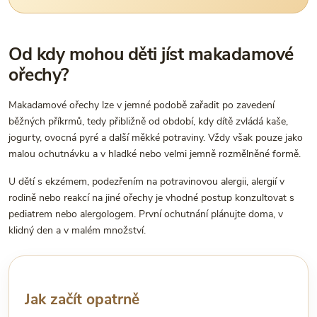
Od kdy mohou děti jíst makadamové
ořechy?
Makadamové ořechy lze v jemné podobě zařadit po zavedení
běžných příkrmů, tedy přibližně od období, kdy dítě zvládá kaše,
jogurty, ovocná pyré a další měkké potraviny. Vždy však pouze jako
malou ochutnávku a v hladké nebo velmi jemně rozmělněné formě.
U dětí s ekzémem, podezřením na potravinovou alergii, alergií v
rodině nebo reakcí na jiné ořechy je vhodné postup konzultovat s
pediatrem nebo alergologem. První ochutnání plánujte doma, v
klidný den a v malém množství.
Jak začít opatrně