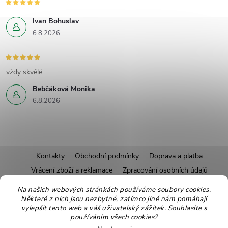
Ivan Bohuslav
6.8.2026
vždy skvělé
Bebčáková Monika
6.8.2026
Z
Kontakty
Obchodní podmínky
Doprava a platba
Vrácení zboží a reklamace
Zpracování osobních údajů
á
Pravidla soutěží
Affiliate program
Recepty
Na našich webových stránkách používáme soubory cookies.
Některé z nich jsou nezbytné, zatímco jiné nám pomáhají
Pro nové dodavatele
Ekologické balení
Moje objednávka
p
vylepšit tento web a váš uživatelský zážitek. Souhlasíte s
používáním všech cookies?