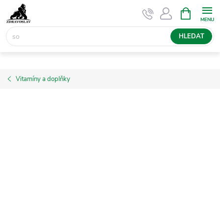
Přejít
NÁKUPNÍ
KOŠÍK
na
obsah
HLEDAT
Vitamíny a doplňky