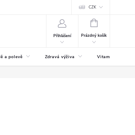
 podmínky a zpracování osobních údajů
Formulář pro odstoupení od sm
CZK
NÁKUPNÍ
KOŠÍK
Prázdný košík
Přihlášení
ě a polevě
Zdravá výživa
Vitamíny a doplň