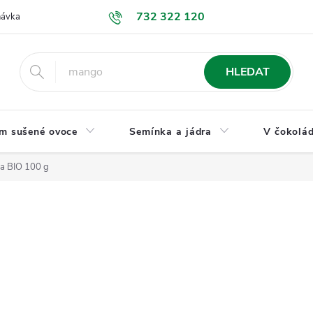
732 322 120
návka
GDPR a ochrana osobních údajů
Jak nakupovat
Obchodní
HLEDAT
m sušené ovoce
Semínka a jádra
V čokolád
na BIO 100 g