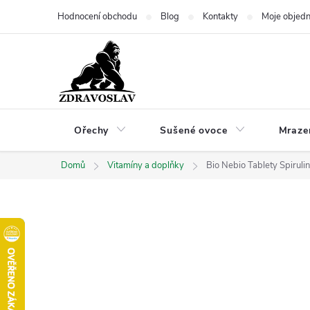
Přejít
Hodnocení obchodu
Blog
Kontakty
Moje objed
na
obsah
Ořechy
Sušené ovoce
Mraze
Domů
Vitamíny a doplňky
Bio Nebio Tablety Spiruli