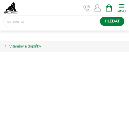
Přejít
NÁKUPNÍ
KOŠÍK
na
obsah
HLEDAT
Vitamíny a doplňky