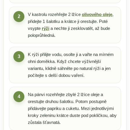
V kastrolu rozehřejte 2 lžíce
olivového oleje
,
2
přidejte 1 šalotku a krátce ji orestujte. Poté
vsypte
rýži
a nechte ji zesklovatět, až bude
poloprůhledná.
K rýži přilijte vodu, osolte ji a vařte na mírném
3
ohni doměkka. Když chcete výživnější
variantu, klidně sáhněte po natural rýži a jen
počítejte s delší dobou vaření.
Na pánvi rozehřejte zbylé 2 lžíce oleje a
4
orestujte druhou šalotku. Potom postupně
přidávejte papriku a cuketu. Mezi jednotlivými
kroky zeleninu krátce duste pod pokličkou, aby
zůstala šťavnatá.