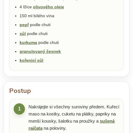
4 lžíce
olivového oleje
150 ml bílého vína
pepř
podle chuti
sůl
podle chuti
kurkuma
podle chuti
granulovaný česnek
kořenicí sůl
Postup
Nakrájejte si všechny suroviny předem. Kuřecí
1
maso na kostky, cuketu na plátky, papriky na
menší kousky, šalotku na proužky a
sušená
rajčata
na poloviny.