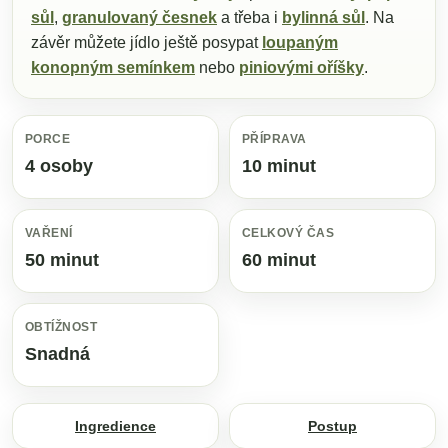
sůl
,
granulovaný česnek
a třeba i
bylinná sůl
. Na
závěr můžete jídlo ještě posypat
loupaným
konopným semínkem
nebo
piniovými oříšky
.
PORCE
PŘÍPRAVA
4 osoby
10 minut
VAŘENÍ
CELKOVÝ ČAS
50 minut
60 minut
OBTÍŽNOST
Snadná
Ingredience
Postup