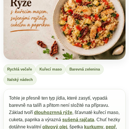
Rychlá večeře
Kuřecí maso
Barevná zelenina
Italský nádech
Tohle je přesně ten typ jídla, které zasytí, vypadá
barevně na talíři a přitom není složité na přípravu.
Základ tvoří
dlouhozrnná rýže
, šťavnaté kuřecí maso,
cuketa, paprika a výrazná
sušená rajčata
. Chuť hezky
dotáhne kvalitní
olivový olej
, špetka
kurkumy
,
pepř
,