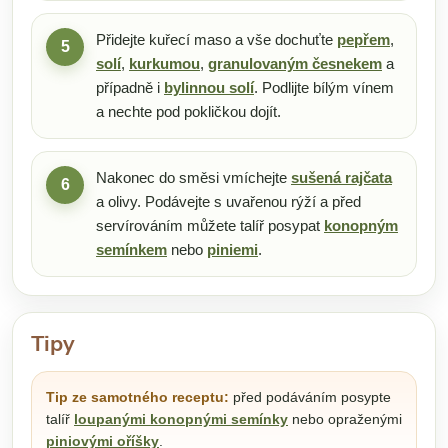
Přidejte kuřecí maso a vše dochuťte
pepřem
,
5
solí
,
kurkumou
,
granulovaným česnekem
a
případně i
bylinnou solí
. Podlijte bílým vínem
a nechte pod pokličkou dojít.
Nakonec do směsi vmíchejte
sušená rajčata
6
a olivy. Podávejte s uvařenou rýží a před
servírováním můžete talíř posypat
konopným
semínkem
nebo
piniemi
.
Tipy
Tip ze samotného receptu:
před podáváním posypte
talíř
loupanými konopnými semínky
nebo opraženými
piniovými oříšky
.