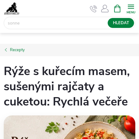
Přejít
NÁKUPNÍ
KOŠÍK
na
obsah
HLEDAT
Recepty
Rýže s kuřecím masem,
sušenými rajčaty a
cuketou: Rychlá večeře