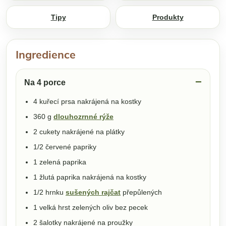
Tipy
Produkty
Ingredience
Na 4 porce
4 kuřecí prsa nakrájená na kostky
360 g
dlouhozrnné rýže
2 cukety nakrájené na plátky
1/2 červené papriky
1 zelená paprika
1 žlutá paprika nakrájená na kostky
1/2 hrnku
sušených rajčat
přepůlených
1 velká hrst zelených oliv bez pecek
2 šalotky nakrájené na proužky