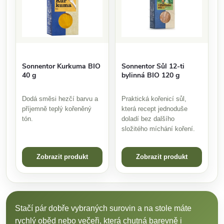
Sonnentor Kurkuma BIO
Sonnentor Sůl 12-ti
40 g
bylinná BIO 120 g
Dodá směsi hezčí barvu a
Praktická kořenicí sůl,
příjemně teplý kořeněný
která recept jednoduše
tón.
doladí bez dalšího
složitého míchání koření.
Zobrazit produkt
Zobrazit produkt
Stačí pár dobře vybraných surovin a na stole máte
rychlý oběd nebo večeři, která chutná barevně i