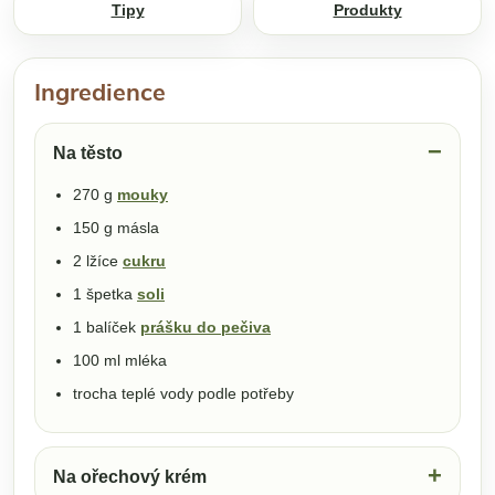
Tipy
Produkty
Ingredience
Na těsto
270 g
mouky
150 g másla
2 lžíce
cukru
1 špetka
soli
1 balíček
prášku do pečiva
100 ml mléka
trocha teplé vody podle potřeby
Na ořechový krém