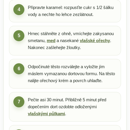
Připravte karamel: rozpusťte cukr s 1/2 šálku
4
vody a nechte ho lehce zezlátnout.
Hrnec stáhněte z ohně, vmíchejte zakysanou
5
smetanu,
med
a nasekané
vlašské ořechy
.
Nakonec zašlehejte žloutky.
Odpočinuté těsto rozválejte a vyložte jím
6
máslem vymazanou dortovou formu. Na těsto
nalijte ořechový krém a povrch uhlaďte.
Pečte asi 30 minut. Přibližně 5 minut před
7
dopečením dort ozdobte odloženými
vlašskými půlkami
.