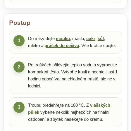
Postup
Do mísy dejte
mouku
, máslo,
cukr
,
sůl
,
1
mléko a
prášek do pečiva
. Vše krátce spojte.
Po troškách přilévejte teplou vodu a vypracujte
2
kompaktní těsto. Vytvořte kouli a nechte ji asi 1
hodinu odpočívat na chladném místě, ale ne v
lednici.
Troubu předehřejte na 180 °C. Z
vlašských
3
půlek
vyberte několik nejhezčích na finální
ozdobení a zbytek nasekejte do krému.