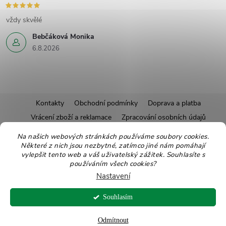
vždy skvělé
Bebčáková Monika
6.8.2026
Z
Kontakty
Obchodní podmínky
Doprava a platba
Vrácení zboží a reklamace
Zpracování osobních údajů
á
Pravidla soutěží
Affiliate program
Recepty
Na našich webových stránkách používáme soubory cookies.
Pro nové dodavatele
Ekologické balení
Moje objednávka
Některé z nich jsou nezbytné, zatímco jiné nám pomáhají
p
vylepšit tento web a váš uživatelský zážitek. Souhlasíte s
používáním všech cookies?
a
Nastavení
Copyright 2026
Zdravoslav
. Všechna práva vyhrazena.
Upravit nastavení
t
cookies
Souhlasím
Vytvořil Shoptet
Odmítnout