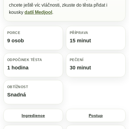
chcete ještě víc vláčnosti, zkuste do těsta přidat i
kousky
datlí Medjool
.
PORCE
PŘÍPRAVA
9 osob
15 minut
ODPOČINEK TĚSTA
PEČENÍ
1 hodina
30 minut
OBTÍŽNOST
Snadná
Ingredience
Postup