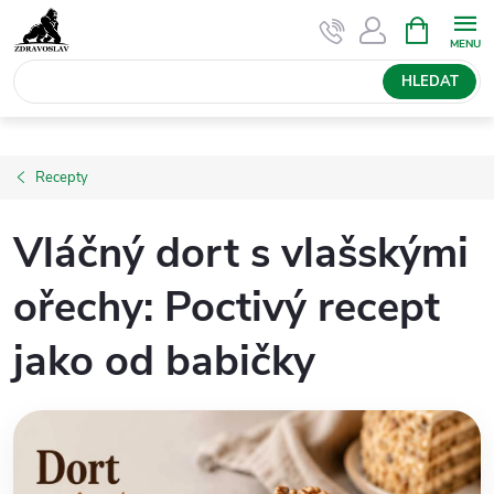
Přejít
NÁKUPNÍ
KOŠÍK
na
obsah
HLEDAT
Recepty
Vláčný dort s vlašskými
ořechy: Poctivý recept
jako od babičky