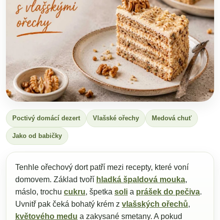
Poctivý domácí dezert
Vlašské ořechy
Medová chuť
Jako od babičky
Tenhle ořechový dort patří mezi recepty, které voní
domovem. Základ tvoří
hladká špaldová mouka
,
máslo, trochu
cukru
, špetka
soli
a
prášek do pečiva
.
Uvnitř pak čeká bohatý krém z
vlašských ořechů
,
květového medu
a zakysané smetany. A pokud