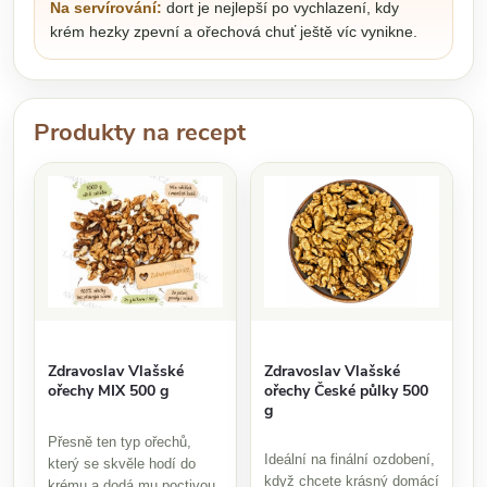
Na servírování:
dort je nejlepší po vychlazení, kdy
krém hezky zpevní a ořechová chuť ještě víc vynikne.
Produkty na recept
Zdravoslav Vlašské
Zdravoslav Vlašské
ořechy České půlky 500
ořechy MIX 500 g
g
Přesně ten typ ořechů,
Ideální na finální ozdobení,
který se skvěle hodí do
když chcete krásný domácí
krému a dodá mu poctivou