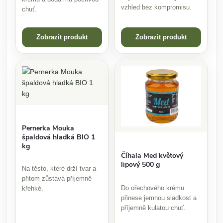
vzhled bez kompromisu.
chuť.
Zobrazit produkt
Zobrazit produkt
Pernerka Mouka
špaldová hladká BIO 1
kg
Číhala Med květový
lipový 500 g
Na těsto, které drží tvar a
přitom zůstává příjemně
Do ořechového krému
křehké.
přinese jemnou sladkost a
příjemně kulatou chuť.