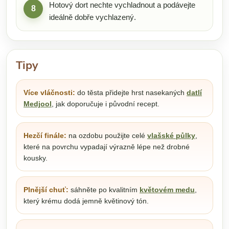
Hotový dort nechte vychladnout a podávejte
8
ideálně dobře vychlazený.
Tipy
Více vláčnosti:
do těsta přidejte hrst nasekaných
datlí
Medjool
, jak doporučuje i původní recept.
Hezčí finále:
na ozdobu použijte celé
vlašské půlky
,
které na povrchu vypadají výrazně lépe než drobné
kousky.
Plnější chuť:
sáhněte po kvalitním
květovém medu
,
který krému dodá jemně květinový tón.