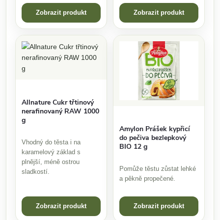
Zobrazit produkt
Zobrazit produkt
Allnature Cukr třtinový
nerafinovaný RAW 1000
g
Amylon Prášek kypřicí
do pečiva bezlepkový
Vhodný do těsta i na
BIO 12 g
karamelový základ s
plnější, méně ostrou
Pomůže těstu zůstat lehké
sladkostí.
a pěkně propečené.
Zobrazit produkt
Zobrazit produkt