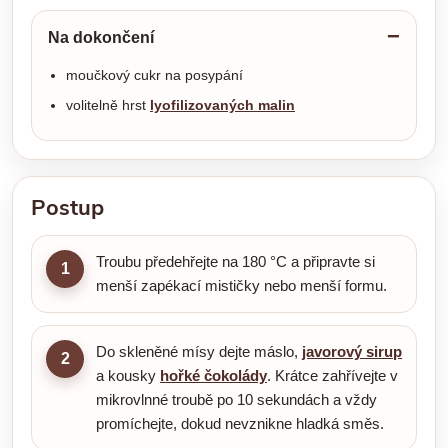
Na dokončení
moučkový cukr na posypání
volitelně hrst
lyofilizovaných malin
Postup
Troubu předehřejte na 180 °C a připravte si
1
menší zapékací mističky nebo menší formu.
Do skleněné mísy dejte máslo,
javorový sirup
2
a kousky
hořké čokolády
. Krátce zahřívejte v
mikrovlnné troubě po 10 sekundách a vždy
promíchejte, dokud nevznikne hladká směs.