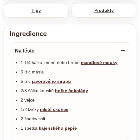
Tipy
Produkty
Ingredience
Na těsto
1 1/4 šálku jemné nebo hrubé
mandlové mouky
6 lžic másla
6 lžic
javorového sirupu
2/3 šálku kousků
hořké čokolády
2 vejce
1/2 lžičky
mleté skořice
2 špetky soli
1 špetka
kajenského pepře