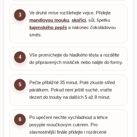
Ve druhé míse rozšlehejte vejce. Přidejte
3
mandlovou mouku
,
skořici
, sůl, špetku
kajenského pepře
a nakonec čokoládovou
směs.
Vše promíchejte do hladkého těsta a rozdělte
4
do připravených mističek nebo nalijte do formy.
Pečte přibližně 35 minut. Poté zkuste střed
5
párátkem. Pokud není ještě suché, vraťte
dezert do trouby na dalších 5 až 8 minut.
Po upečení nechte vychladnout a lehce
6
posypte moučkovým cukrem. Pro
slavnostnější finále přidejte i rozdrcené