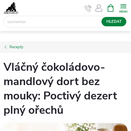
Přejít
NÁKUPNÍ
KOŠÍK
na
obsah
HLEDAT
Recepty
Vláčný čokoládovo-
mandlový dort bez
mouky: Poctivý dezert
plný ořechů