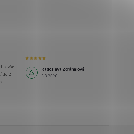
há, vše
Radoslava Zdráhalová
í do 2
5.8.2026
st.