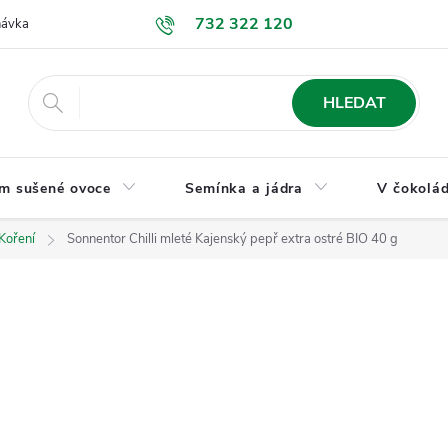
732 322 120
návka
GDPR a ochrana osobních údajů
Jak nakupovat
Obchodní
HLEDAT
m sušené ovoce
Semínka a jádra
V čokolád
Koření
Sonnentor Chilli mleté Kajenský pepř extra ostré BIO 40 g