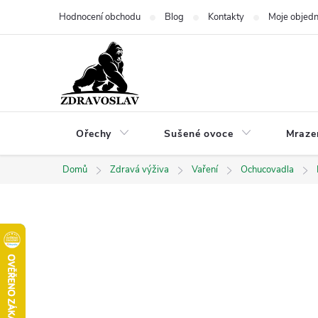
Přejít
Hodnocení obchodu
Blog
Kontakty
Moje objed
na
obsah
Ořechy
Sušené ovoce
Mraze
Domů
Zdravá výživa
Vaření
Ochucovadla