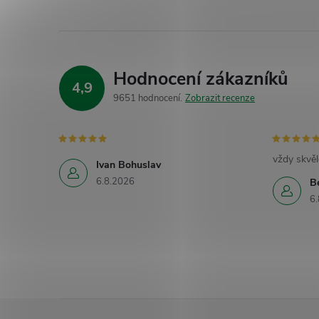
Hodnocení zákazníků
4,9
9651 hodnocení
Zobrazit recenze
vždy skvěl
Ivan Bohuslav
6.8.2026
B
6.
Z