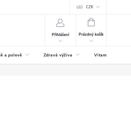
 podmínky a zpracování osobních údajů
Formulář pro odstoupení od sm
CZK
NÁKUPNÍ
KOŠÍK
Prázdný košík
Přihlášení
ě a polevě
Zdravá výživa
Vitamíny a doplň