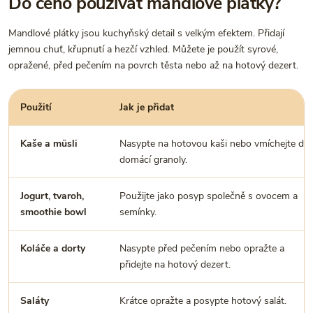
Do čeho používat mandlové plátky?
Mandlové plátky jsou kuchyňský detail s velkým efektem. Přidají
jemnou chuť, křupnutí a hezčí vzhled. Můžete je použít syrové,
opražené, před pečením na povrch těsta nebo až na hotový dezert.
Použití
Jak je přidat
Kaše a müsli
Nasypte na hotovou kaši nebo vmíchejte do
domácí granoly.
Jogurt, tvaroh,
Použijte jako posyp společně s ovocem a
smoothie bowl
semínky.
Koláče a dorty
Nasypte před pečením nebo opražte a
přidejte na hotový dezert.
Saláty
Krátce opražte a posypte hotový salát.