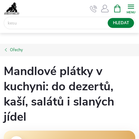
Přejít
NÁKUPNÍ
KOŠÍK
na
obsah
HLEDAT
Ořechy
Mandlové plátky v
kuchyni: do dezertů,
kaší, salátů i slaných
jídel