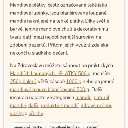
Mandlové plátky, často označované také jako
mandlové lupínky, jsou blanšírované loupané
mandle nakrájené na tenké plátky. Díky světlé
barvě, jemné mandlové chuti a dekorativnímu
tvaru patří mezi nejoblíbenější suroviny na
zdobení dezertů. Přitom jejich využití zdaleka
nekončí u sladkého pečení.
Na Zdravoslavu můžete sáhnout po praktických
Mandlích Loupaných - PLÁTKY 500 g
, menším
250g balení
, větší zásobě
1000 g
nebo po jemné
mandlové mouce blanšírované 500 g
. Další
inspiraci najdete v kategoriích
mandle
,
natural
mandle
,
další produkty z mandlí
,
zdravé pečení
,
vločky
a
ořechy
.
mandlové plátky
mandlové lupínky
pečení