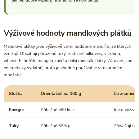
jemné, dobře vypadají a snadno se kombinují.
Výživové hodnoty mandlových plátků
Mandlové plátky jsou výživově velmi podobné mandlím, ze kterých
vznikají. Obsahují přirozeně tuky, rostlinné bílkoviny, vlákninu,
vitamín E, hořčík, mangan, měď a další minerální látky. Zároveň jsou
energeticky vydatné, proto je vhodné používat je v rozumném
množství.
Složka
Orientačně na 100 g
Co znamená 
Energie
Přibližně 590 kcal.
Jde o výživno
Tuky
Přibližně 52,5 g.
Převažují tu