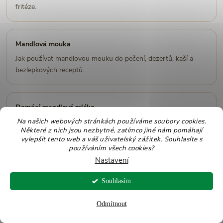
fritéze.
Mandlová mouka
Jak používat mandlovou mouku do pečení, dezertů, kaší a
bezlepkových receptů.
Domácí mandlové mléko
Na našich webových stránkách používáme soubory cookies.
Jednoduchý recept na rostlinný nápoj z mandlí nebo
Některé z nich jsou nezbytné, zatímco jiné nám pomáhají
mandlových plátků.
vylepšit tento web a váš uživatelský zážitek. Souhlasíte s
používáním všech cookies?
Nastavení
Domácí čokoláda se sušeným ovocem
Souhlasím
Mandlové plátky se hodí na zdobení domácí čokolády a
dezertních tabulek.
Odmítnout