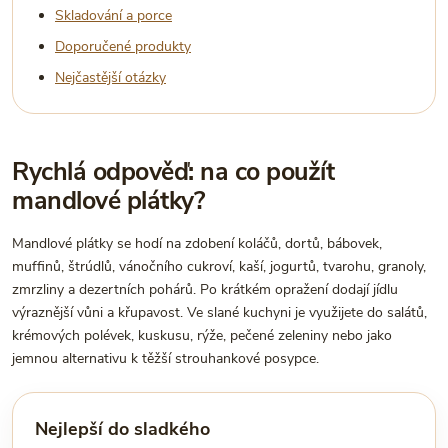
Skladování a porce
Doporučené produkty
Nejčastější otázky
Rychlá odpověď: na co použít
mandlové plátky?
Mandlové plátky se hodí na zdobení koláčů, dortů, bábovek,
muffinů, štrúdlů, vánočního cukroví, kaší, jogurtů, tvarohu, granoly,
zmrzliny a dezertních pohárů. Po krátkém opražení dodají jídlu
výraznější vůni a křupavost. Ve slané kuchyni je využijete do salátů,
krémových polévek, kuskusu, rýže, pečené zeleniny nebo jako
jemnou alternativu k těžší strouhankové posypce.
Nejlepší do sladkého