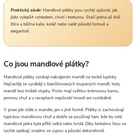
Praktický závěr:
Mandlové plátky jsou rychlý způsob, jak
jídlo vylepšit vzhledem, chutí i texturou. Stačí jedna až dvě
lžíce a běžná kaše, koláč nebo salát působí hotově a
elegantně.
Co jsou mandlové plátky?
Mandlové plátky vznikají nakrájením mandlí na tenké lupínky.
Nejčastěji se vyrábějí z blanšírovaných loupaných mandlí, tedy
mandlí bez hnědé slupky. Proto mají světlou krémovou barvu,
jemnou chuť a v receptech nepůsobí tmavě ani rustikálně.
V praxi jde stále o mandle, jen v jiné formě. Plátky si zachovávají
typickou mandlovou chuť a dobře se používají tam, kde by celá
mandlová jádra byla příliš velká nebo tvrdá. Díky tenkému řezu se
rychle opékají, snadno se sypou a působí dekorativně.