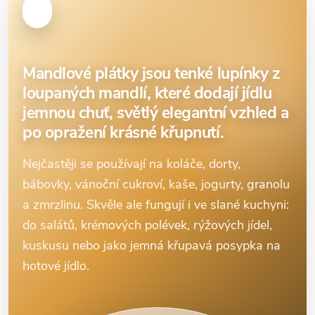
Mandlové plátky jsou tenké lupínky z
loupaných mandlí, které dodají jídlu
jemnou chuť, světlý elegantní vzhled a
po opražení krásné křupnutí.
Nejčastěji se používají na koláče, dorty,
bábovky, vánoční cukroví, kaše, jogurty, granolu
a zmrzlinu. Skvěle ale fungují i ve slané kuchyni:
do salátů, krémových polévek, rýžových jídel,
kuskusu nebo jako jemná křupavá posypka na
hotové jídlo.