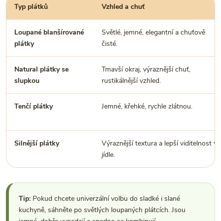
Typ plátků
Vzhled a chuť
Loupané blanšírované
Světlé, jemné, elegantní a chuťově
plátky
čisté.
Natural plátky se
Tmavší okraj, výraznější chuť,
slupkou
rustikálnější vzhled.
Tenčí plátky
Jemné, křehké, rychle zlátnou.
Silnější plátky
Výraznější textura a lepší viditelnost v
jídle.
Tip:
Pokud chcete univerzální volbu do sladké i slané
kuchyně, sáhněte po světlých loupaných plátcích. Jsou