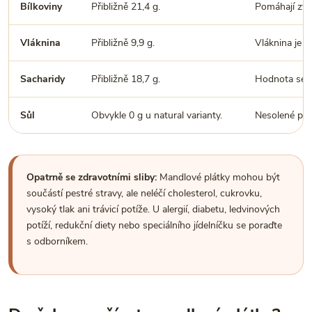
Bílkoviny
Přibližně 21,4 g.
Pomáhají zvýš
Vláknina
Přibližně 9,9 g.
Vláknina je p
Sacharidy
Přibližně 18,7 g.
Hodnota se mů
Sůl
Obvykle 0 g u natural varianty.
Nesolené plát
Opatrně se zdravotními sliby:
Mandlové plátky mohou být
součástí pestré stravy, ale neléčí cholesterol, cukrovku,
vysoký tlak ani trávicí potíže. U alergií, diabetu, ledvinových
potíží, redukční diety nebo speciálního jídelníčku se poraďte
s odborníkem.