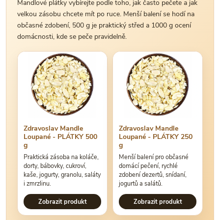
Mandlové plátky vybírejte podle toho, jak často pečete a jak
velkou zásobu chcete mít po ruce. Menší balení se hodí na
občasné zdobení, 500 g je praktický střed a 1000 g ocení
domácnosti, kde se peče pravidelně.
Zdravoslav Mandle
Zdravoslav Mandle
Loupané - PLÁTKY 500
Loupané - PLÁTKY 250
g
g
Praktická zásoba na koláče,
Menší balení pro občasné
dorty, bábovky, cukroví,
domácí pečení, rychlé
kaše, jogurty, granolu, saláty
zdobení dezertů, snídaní,
i zmrzlinu.
jogurtů a salátů.
Zobrazit produkt
Zobrazit produkt