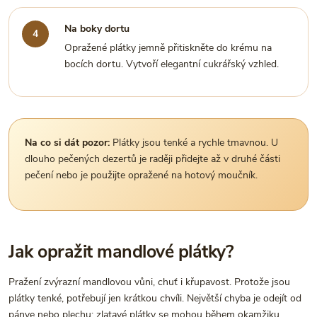
Na boky dortu
Opražené plátky jemně přitiskněte do krému na
bocích dortu. Vytvoří elegantní cukrářský vzhled.
Na co si dát pozor:
Plátky jsou tenké a rychle tmavnou. U
dlouho pečených dezertů je raději přidejte až v druhé části
pečení nebo je použijte opražené na hotový moučník.
Jak opražit mandlové plátky?
Pražení zvýrazní mandlovou vůni, chuť i křupavost. Protože jsou
plátky tenké, potřebují jen krátkou chvíli. Největší chyba je odejít od
pánve nebo plechu: zlatavé plátky se mohou během okamžiku