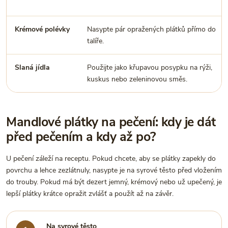
Krémové polévky
Nasypte pár opražených plátků přímo do
talíře.
Slaná jídla
Použijte jako křupavou posypku na rýži,
kuskus nebo zeleninovou směs.
Mandlové plátky na pečení: kdy je dát
před pečením a kdy až po?
U pečení záleží na receptu. Pokud chcete, aby se plátky zapekly do
povrchu a lehce zezlátnuly, nasypte je na syrové těsto před vložením
do trouby. Pokud má být dezert jemný, krémový nebo už upečený, je
lepší plátky krátce opražit zvlášť a použít až na závěr.
Na syrové těsto