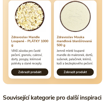
Zdravoslav Mandle
Zdravoslav Mouka
Loupané - PLÁTKY 1000
mandlová blanšírovaná
g
500 g
Větší zásoba pro časté
Jemně mleté loupané
pečení, granolu, cukroví,
mandle do makronek, dortů,
dorty, posypy, krémové
sušenek, palačinek, krémů,
polévky a slané recepty.
kaší a bezlepkového pečení.
Zobrazit produkt
Zobrazit produkt
Související kategorie pro další inspiraci