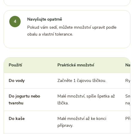
Navyšujte opatrně
Pokud vám sedí, můžete množství upravit podle
obalu a vlastní tolerance.
Použití
Praktické množství
Na c
Do vody
Začněte 1 čajovou lžičkou.
Rych
Do jogurtu nebo
Malé množství, spíše špetka až
Směs
tvarohu
lžička.
naje
Do kaše
Malé množství až ke konci
Přide
přípravy.