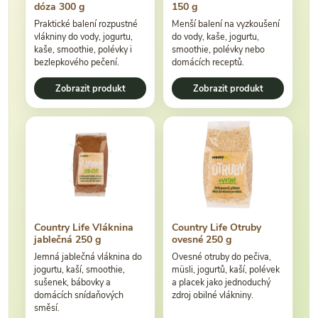
dóza 300 g
150 g
Praktické balení rozpustné
Menší balení na vyzkoušení
vlákniny do vody, jogurtu,
do vody, kaše, jogurtu,
kaše, smoothie, polévky i
smoothie, polévky nebo
bezlepkového pečení.
domácích receptů.
Zobrazit produkt
Zobrazit produkt
Country Life Vláknina
Country Life Otruby
jablečná 250 g
ovesné 250 g
Jemná jablečná vláknina do
Ovesné otruby do pečiva,
jogurtu, kaší, smoothie,
müsli, jogurtů, kaší, polévek
sušenek, bábovky a
a placek jako jednoduchý
domácích snídaňových
zdroj obilné vlákniny.
směsí.