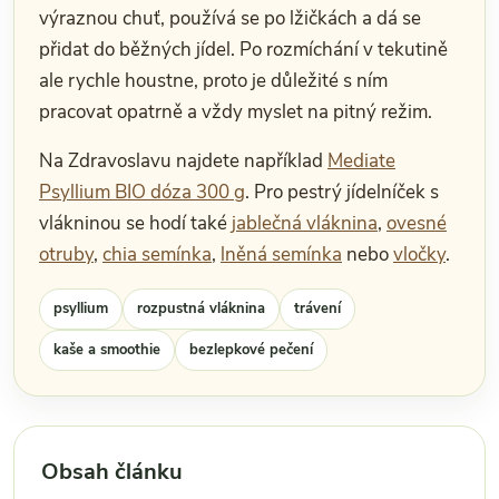
výraznou chuť, používá se po lžičkách a dá se
přidat do běžných jídel. Po rozmíchání v tekutině
ale rychle houstne, proto je důležité s ním
pracovat opatrně a vždy myslet na pitný režim.
Na Zdravoslavu najdete například
Mediate
Psyllium BIO dóza 300 g
. Pro pestrý jídelníček s
vlákninou se hodí také
jablečná vláknina
,
ovesné
otruby
,
chia semínka
,
lněná semínka
nebo
vločky
.
psyllium
rozpustná vláknina
trávení
kaše a smoothie
bezlepkové pečení
Obsah článku