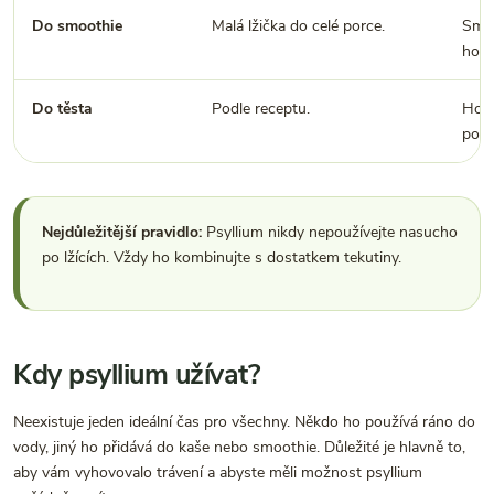
Do smoothie
Malá lžička do celé porce.
Smoo
hous
Do těsta
Podle receptu.
Hodí
potř
Nejdůležitější pravidlo:
Psyllium nikdy nepoužívejte nasucho
po lžících. Vždy ho kombinujte s dostatkem tekutiny.
Kdy psyllium užívat?
Neexistuje jeden ideální čas pro všechny. Někdo ho používá ráno do
vody, jiný ho přidává do kaše nebo smoothie. Důležité je hlavně to,
aby vám vyhovovalo trávení a abyste měli možnost psyllium