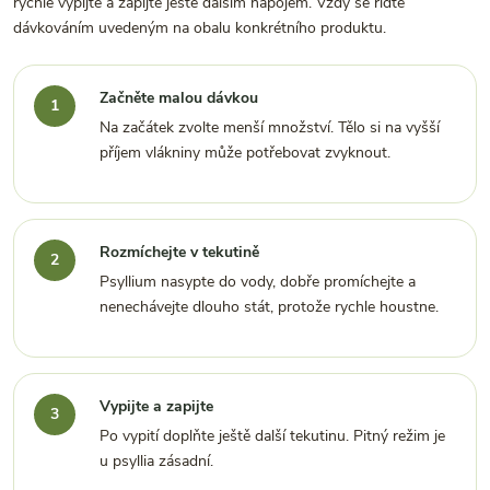
rychle vypijte a zapijte ještě dalším nápojem. Vždy se řiďte
dávkováním uvedeným na obalu konkrétního produktu.
Začněte malou dávkou
Na začátek zvolte menší množství. Tělo si na vyšší
příjem vlákniny může potřebovat zvyknout.
Rozmíchejte v tekutině
Psyllium nasypte do vody, dobře promíchejte a
nenechávejte dlouho stát, protože rychle houstne.
Vypijte a zapijte
Po vypití doplňte ještě další tekutinu. Pitný režim je
u psyllia zásadní.