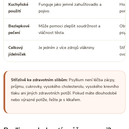
Kuchyňské
Funguje jako jemné zahušťovadlo a
Hodí 
použití
pojivo.
pomaz
Bezlepkové
Může pomoci zlepšit soudržnost a
Obvyk
pečení
vláčnost těsta.
psyll
Celkový
Je jedním z více zdrojů vlákniny.
Stříd
jídelníček
ovoce
Střízlivě ke zdravotním slibům:
Psyllium není léčba zácpy,
průjmu, cukrovky, vysokého cholesterolu, vysokého krevního
tlaku ani jiných zdravotních potíží. Pokud máte dlouhodobé
nebo výrazné potíže, řešte je s lékařem.