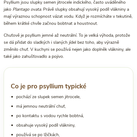
Psyllium jsou slupky semen jitrocele indického, často uváděného
jako
Plantago ovata
. Právě slupky obsahují vysoký podíl vlákniny a
mají výraznou schopnost vázat vodu. Když je rozmícháte v tekutině,
během krátké chvíle začnou bobtnat a houstnout.
Chuťově je psyllium jemné až neutrální. To je velká výhoda, protože
se dá přidat do sladkých i slaných jídel bez toho, aby výrazně
změnilo chuť. V kuchyni se používá nejen jako doplněk vlákniny, ale
také jako zahušťovadlo a pojivo.
Co je pro psyllium typické
pochází ze slupek semen jitrocele,
má jemnou neutrální chuť,
po kontaktu s vodou rychle bobtná,
obsahuje vysoký podíl vlákniny,
používá se po lžičkách,