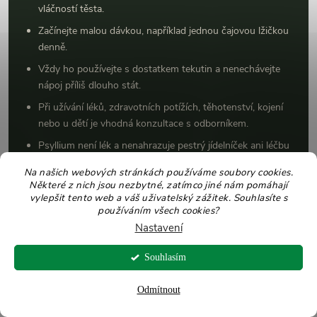
vláčností těsta.
Začínejte malou dávkou, například jednou čajovou lžičkou
denně.
Vždy ho používejte s dostatkem tekutin a nenechávejte
nápoj příliš dlouho stát.
Při užívání léků, zdravotních potížích, těhotenství, kojení
nebo u dětí je vhodná konzultace s odborníkem.
Psyllium není lék a nenahrazuje pestrý jídelníček ani léčbu
dlouhodobých potíží.
Na našich webových stránkách používáme soubory cookies.
Skladujte ho v suchu, temnu a dobře uzavřeném obalu.
Některé z nich jsou nezbytné, zatímco jiné nám pomáhají
vylepšit tento web a váš uživatelský zážitek. Souhlasíte s
používáním všech cookies?
Nastavení
FAQ: nejčastější otázky o psylliu
Souhlasím
Odmítnout
Co je psyllium?