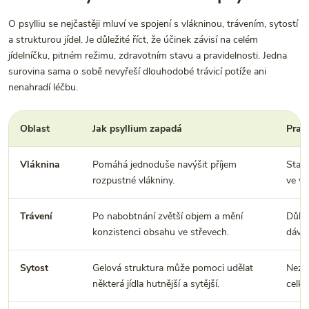
O psylliu se nejčastěji mluví ve spojení s vlákninou, trávením, sytostí
a strukturou jídel. Je důležité říct, že účinek závisí na celém
jídelníčku, pitném režimu, zdravotním stavu a pravidelnosti. Jedna
surovina sama o sobě nevyřeší dlouhodobé trávicí potíže ani
nenahradí léčbu.
Oblast
Jak psyllium zapadá
Prakt
Vláknina
Pomáhá jednoduše navýšit příjem
Stačí
rozpustné vlákniny.
ve ve
Trávení
Po nabobtnání zvětší objem a mění
Důlež
konzistenci obsahu ve střevech.
dávky
Sytost
Gelová struktura může pomoci udělat
Nezn
některá jídla hutnější a sytější.
celko