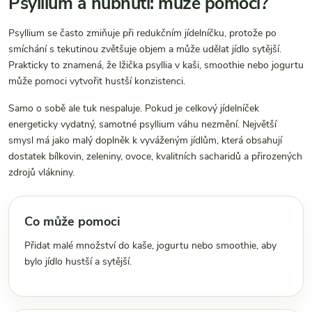
Psyllium a hubnutí: může pomoci?
Psyllium se často zmiňuje při redukčním jídelníčku, protože po
smíchání s tekutinou zvětšuje objem a může udělat jídlo sytější.
Prakticky to znamená, že lžička psyllia v kaši, smoothie nebo jogurtu
může pomoci vytvořit hustší konzistenci.
Samo o sobě ale tuk nespaluje. Pokud je celkový jídelníček
energeticky vydatný, samotné psyllium váhu nezmění. Největší
smysl má jako malý doplněk k vyváženým jídlům, která obsahují
dostatek bílkovin, zeleniny, ovoce, kvalitních sacharidů a přirozených
zdrojů vlákniny.
Co může pomoci
Přidat malé množství do kaše, jogurtu nebo smoothie, aby
bylo jídlo hustší a sytější.