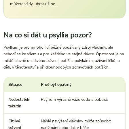
můžete vždy, ubrat už ne.
Na co si dát u psyllia pozor?
Psyllium je pro mnoho lidí běžně používaný zdroj vlákniny, ale
nehodí se ke všemu a pro každého ve stejné dávce. Opatrnost je na
místě hlavně u citlivého trávení, potíží s polykáním, užívání léků, u
dětí, v těhotenství a při dlouhodobých zdravotních potížích.
Situace
Proč být opatrný
Nedostatek
Psyllium výrazně váže vodu a bobtná.
tekutin
Citlivé
Náhlé navýšení vlákniny může způsobit
trávení
nadýmání nebo tlak v břiše.