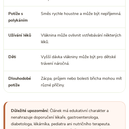
Potíže s
Směs rychle houstne a může být nepříjemná.
polykáním
Užívání léků
Vláknina může ovlivnit vstřebávání některých
léků.
Děti
Vyšší dávka vlákniny může být pro dětské
trávení náročná.
Dlouhodobé
Zácpa, průjem nebo bolesti břicha mohou mít
potíže
různé příčiny.
Důležité upozornění:
Článek má edukativní charakter a
nenahrazuje doporučení lékaře, gastroenterologa,
diabetologa, lékárníka, pediatra ani nutričního terapeuta.