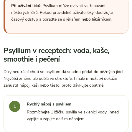
Při užívání léků:
Psyllium může ovlivnit vstřebávání
některých léků. Pokud pravidelně užíváte léky, dodržujte
časový odstup a poraďte se s lékařem nebo lékárníkem.
Psyllium v receptech: voda, kaše,
smoothie i pečení
Díky neutrální chuti se psyllium dá snadno přidat do běžných jídel.
Největší změnu ale udělá ve struktuře. I malé množství dokáže
zahustit nápoj, kaši nebo těsto, proto dávkujte opatrně.
Rychlý nápoj s psylliem
Rozmíchejte 1 lžičku psyllia ve sklenici vody. Ihned
vypijte a zapijte dalším nápojem.