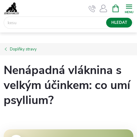
Přejít
NÁKUPNÍ
KOŠÍK
na
obsah
HLEDAT
Doplňky stravy
Nenápadná vláknina s
velkým účinkem: co umí
psyllium?