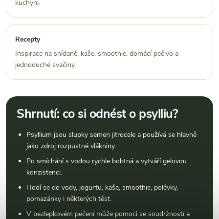
kuchyni.
Recepty
Inspirace na snídaně, kaše, smoothie, domácí pečivo a
jednoduché svačiny.
Shrnutí: co si odnést o psylliu?
Psyllium jsou slupky semen jitrocele a používá se hlavně
jako zdroj rozpustné vlákniny.
Po smíchání s vodou rychle bobtná a vytváří gelovou
konzistenci.
Hodí se do vody, jogurtu, kaše, smoothie, polévky,
pomazánky i některých těst.
V bezlepkovém pečení může pomoci se soudržností a