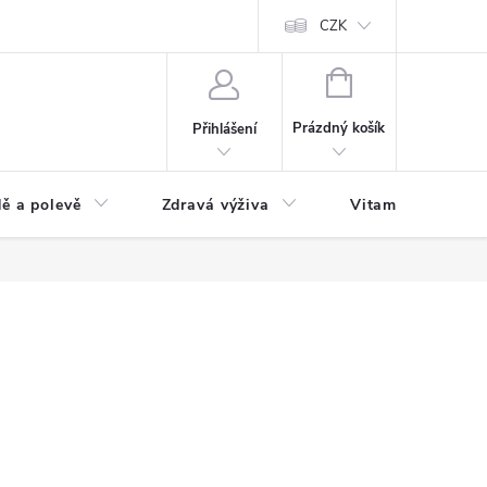
 podmínky a zpracování osobních údajů
Formulář pro odstoupení od sm
CZK
NÁKUPNÍ
KOŠÍK
Prázdný košík
Přihlášení
ě a polevě
Zdravá výživa
Vitamíny a doplň