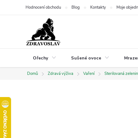
Přejít
Hodnocení obchodu
Blog
Kontakty
Moje objed
na
obsah
Ořechy
Sušené ovoce
Mraze
Domů
Zdravá výživa
Vaření
Sterilovaná zeleni