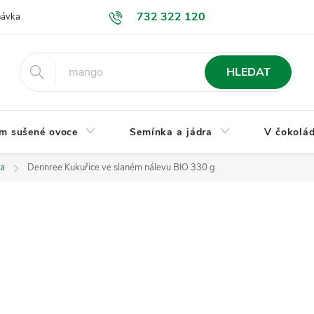
732 322 120
návka
GDPR a ochrana osobních údajů
Jak nakupovat
Obchodní
HLEDAT
m sušené ovoce
Semínka a jádra
V čokolád
na
Dennree Kukuřice ve slaném nálevu BIO 330 g