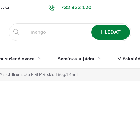
732 322 120
návka
GDPR a ochrana osobních údajů
Jak nakupovat
Obchodní
HLEDAT
m sušené ovoce
Semínka a jádra
V čokolád
´s Chilli omáčka PIRI PIRI sklo 160g/145ml