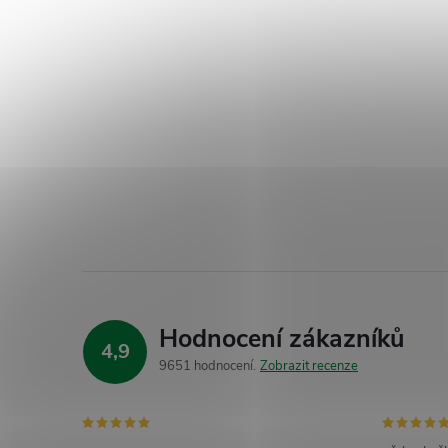
Hodnocení zákazníků
4,9
9651 hodnocení
Zobrazit recenze