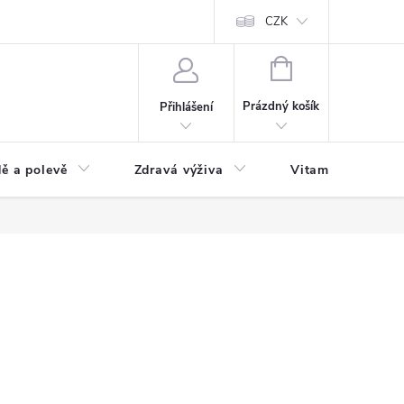
 podmínky a zpracování osobních údajů
Formulář pro odstoupení od sm
CZK
NÁKUPNÍ
KOŠÍK
Prázdný košík
Přihlášení
ě a polevě
Zdravá výživa
Vitamíny a doplň