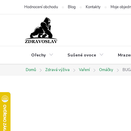
Přejít
Hodnocení obchodu
Blog
Kontakty
Moje objed
na
obsah
Ořechy
Sušené ovoce
Mraze
Domů
Zdravá výživa
Vaření
Omáčky
BUGA