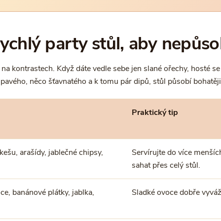
rychlý party stůl, aby nepůs
 na kontrastech. Když dáte vedle sebe jen slané ořechy, hosté se 
pavého, něco šťavnatého a k tomu pár dipů, stůl působí bohatěji i
Praktický tip
kešu, arašídy, jablečné chipsy,
Servírujte do více menšíc
sahat přes celý stůl.
ce, banánové plátky, jablka,
Sladké ovoce dobře vyváží