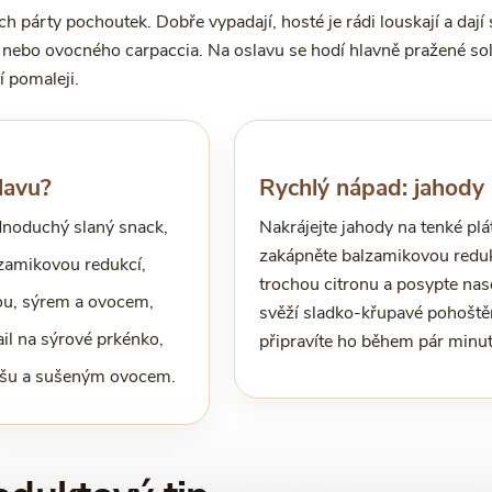
h párty pochoutek. Dobře vypadají, hosté je rádi louskají a dají 
 nebo ovocného carpaccia. Na oslavu se hodí hlavně pražené sol
í pomaleji.
lavu?
Rychlý nápad: jahody 
ednoduchý slaný snack,
Nakrájejte jahody na tenké plátk
zakápněte balzamikovou redu
lzamikovou redukcí,
trochou citronu a posypte nas
lou, sýrem a ovocem,
svěží sladko-křupavé pohoštěn
ail na sýrové prkénko,
připravíte ho během pár minut
kešu a sušeným ovocem.