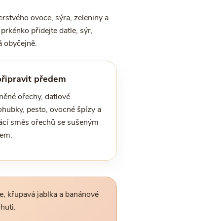
rstvého ovoce, sýra, zeleniny a
rkénko přidejte datle, sýr,
á obyčejně.
připravit předem
něné ořechy, datlové
ohubky, pesto, ovocné špízy a
cí směs ořechů se sušeným
em.
le, křupavá jablka a banánové
huti.