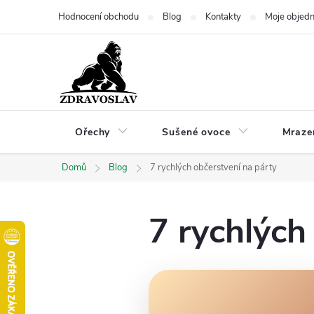
Přejít
Hodnocení obchodu
Blog
Kontakty
Moje objed
na
obsah
Ořechy
Sušené ovoce
Mraze
Domů
Blog
7 rychlých občerstvení na párty
7 rychlých