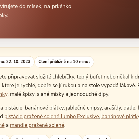
vírujete do misek, na prkénko
bky.
no: 22. 10. 2023
Čtení přibližně na 10 minut
ete připravovat složité chlebíčky, teplý bufet nebo několik 
 které je rychlé, dobře se jí rukou a na stole vypadá lákavě.
nky
, malé špízy, slané misky a jednoduché dipy.
a pistácie, banánové plátky, jablečné chipsy, arašídy, datle,
ad
pistácie pražené solené Jumbo Exclusive
,
banánové plátk
né
a
mandle pražené solené
.