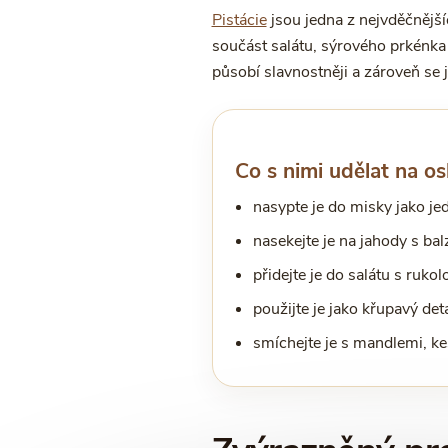
Pistácie
jsou jedna z nejvděčnějšíc
součást salátu, sýrového prkénka
působí slavnostněji a zároveň se j
Co s nimi udělat na os
nasypte je do misky jako j
nasekejte je na jahody s ba
přidejte je do salátu s ruko
použijte je jako křupavý det
smíchejte je s mandlemi, 