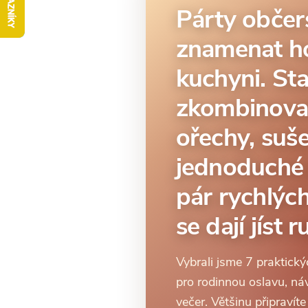
Párty občer
znamenat h
kuchyni. St
zkombinova
ořechy, suš
jednoduché
pár rychlých
se dají jíst 
Vybrali jsme 7 praktick
pro rodinnou oslavu, návš
večer. Většinu připravít