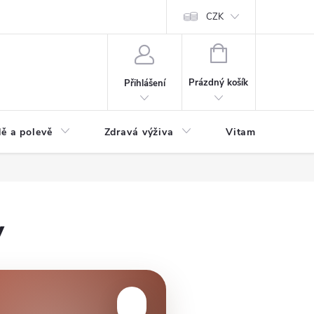
 podmínky a zpracování osobních údajů
Formulář pro odstoupení od sm
CZK
NÁKUPNÍ
KOŠÍK
Prázdný košík
Přihlášení
ě a polevě
Zdravá výživa
Vitamíny a doplň
y