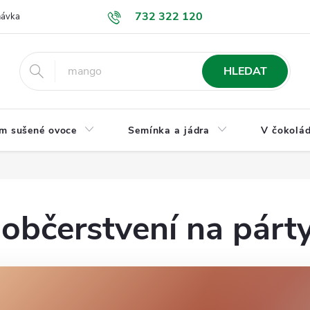
732 322 120
návka
GDPR a ochrana osobních údajů
Jak nakupovat
Obchodní
HLEDAT
m sušené ovoce
Semínka a jádra
V čokolád
 občerstvení na párt