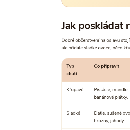
Jak poskládat 
Dobré občerstvení na oslavu stojí
ale přidáte sladké ovoce, něco křu
Typ
Co připravit
chuti
Křupavé
Pistácie, mandle, 
banánové plátky.
Sladké
Datle, sušené ovo
hrozny, jahody.