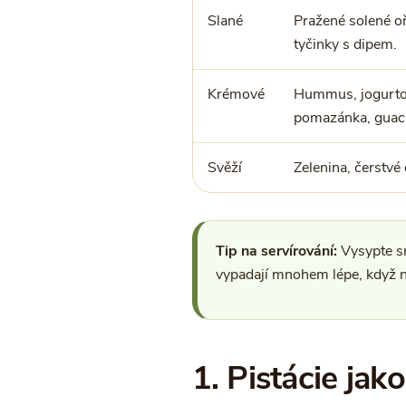
Slané
Pražené solené oře
tyčinky s dipem.
Krémové
Hummus, jogurtov
pomazánka, guac
Svěží
Zelenina, čerstvé 
Tip na servírování:
Vysypte sn
vypadají mnohem lépe, když n
1. Pistácie jak