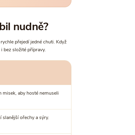
obil nudně?
rychle přejedí jedné chuti. Když
 bez složité přípravy.
h misek, aby hosté nemuseli
 slanější ořechy a sýry.