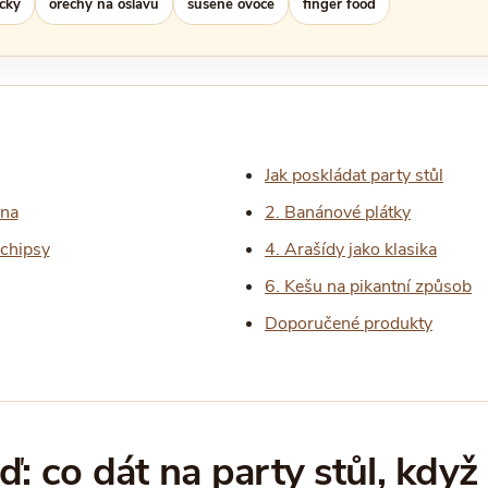
cky
ořechy na oslavu
sušené ovoce
finger food
Jak poskládat party stůl
ina
2. Banánové plátky
 chipsy
4. Arašídy jako klasika
6. Kešu na pikantní způsob
Doporučené produkty
: co dát na party stůl, když