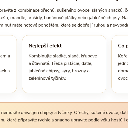
ipravíte z kombinace ořechů, sušeného ovoce, slaných snacků, če
kešu, mandle, arašídy, banánové plátky nebo jablečné chipsy. Na p
minut máte hotové pohoštění, které se dobře jí rukou a nevypad
Nejlepší efekt
Co 
cem a
Kombinujte sladké, slané, křupavé
Koře
a šťavnaté. Třeba pistácie, datle,
jedn
sek a
jablečné chipsy, sýry, hrozny a
domá
zeleninové tyčinky.
ovoc
 nemusíte dávat jen chipsy a tyčinky. Ořechy, sušené ovoce, dat
ní, které připravíte rychle a snadno upravíte podle věku hostů i c