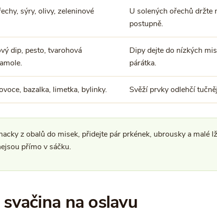
chy, sýry, olivy, zeleninové
U solených ořechů držte m
postupně.
ý dip, pesto, tvarohová
Dipy dejte do nízkých mise
amole.
párátka.
ovoce, bazalka, limetka, bylinky.
Svěží prvky odlehčí tučnějš
acky z obalů do misek, přidejte pár prkének, ubrousky a malé lž
ejsou přímo v sáčku.
o svačina na oslavu