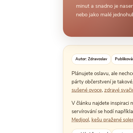
minut a snadno je naser
nebo jako malé jednohu
Autor: Zdravoslav
Publiková
Plánujete oslavu, ale nechc
párty občerstvení je takové,
sušené ovoce
,
zdravé svači
V článku najdete inspiraci n
servírování se hodí napříkl
Medjool
,
kešu pražené sole