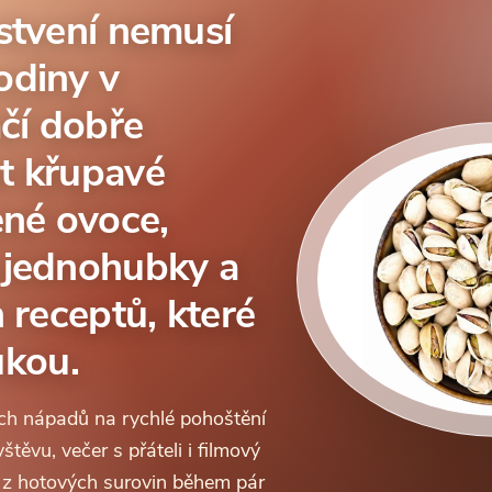
stvení nemusí
odiny v
ačí dobře
t křupavé
ené ovoce,
 jednohubky a
 receptů, které
rukou.
ých nápadů na rychlé pohoštění
těvu, večer s přáteli i filmový
e z hotových surovin během pár