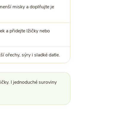
enší misky a doplňujte je
k a přidejte lžičky nebo
í ořechy, sýry i sladké datle.
ičky. I jednoduché suroviny