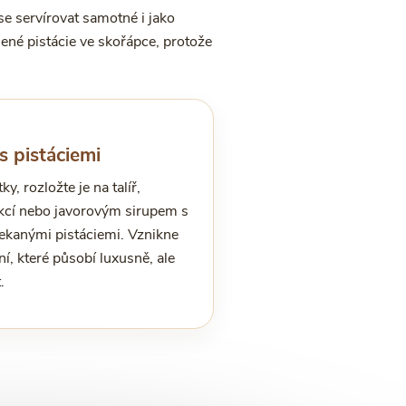
se servírovat samotné i jako
ené pistácie ve skořápce, protože
s pistáciemi
y, rozložte je na talíř,
kcí nebo javorovým sirupem s
ekanými pistáciemi. Vznikne
í, které působí luxusně, ale
.