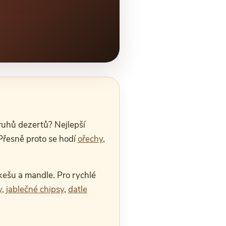
druhů dezertů? Nejlepší
 Přesně proto se hodí
ořechy
,
 kešu a mandle. Pro rychlé
y
,
jablečné chipsy
,
datle